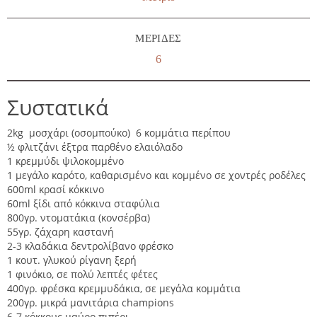
ΜΕΡΊΔΕΣ
6
Συστατικά
2kg μοσχάρι (οσομπούκο) 6 κομμάτια περίπου
½ φλιτζάνι έξτρα παρθένο ελαιόλαδο
1 κρεμμύδι ψιλοκομμένο
1 μεγάλο καρότο, καθαρισμένο και κομμένο σε χοντρές ροδέλες
600ml κρασί κόκκινο
60ml ξίδι από κόκκινα σταφύλια
800γρ. ντοματάκια (κονσέρβα)
55γρ. ζάχαρη καστανή
2-3 κλαδάκια δεντρολίβανο φρέσκο
1 κουτ. γλυκού ρίγανη ξερή
1 φινόκιο, σε πολύ λεπτές φέτες
400γρ. φρέσκα κρεμμυδάκια, σε μεγάλα κομμάτια
200γρ. μικρά μανιτάρια champions
6-7 κόκκους μαύρο πιπέρι