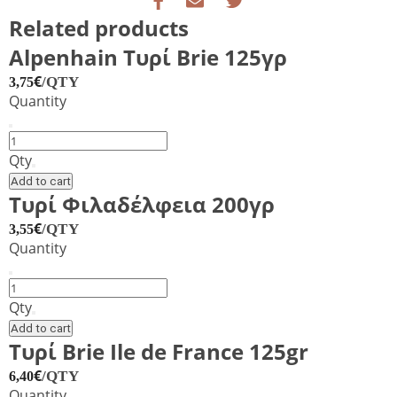
Related products
Alpenhain Τυρί Brie 125γρ
€
/QTY
3,75
Quantity
Alpenhain
Τυρί
Qty
Brie
Add to cart
125γρ
Τυρί Φιλαδέλφεια 200γρ
quantity
€
/QTY
3,55
Quantity
Τυρί
Φιλαδέλφεια
Qty
200γρ
Add to cart
quantity
Τυρί Brie Ile de France 125gr
€
/QTY
6,40
Quantity