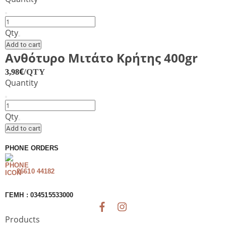
Τυρί
Brie
Qty
Ile
Add to cart
de
Ανθότυρο Μιτάτο Κρήτης 400gr
France
€
/QTY
3,98
125gr
Quantity
quantity
Ανθότυρο
Μιτάτο
Qty
Κρήτης
Add to cart
400gr
quantity
PHONE ORDERS
26610 44182
ΓΕΜΗ : 034515533000
Products