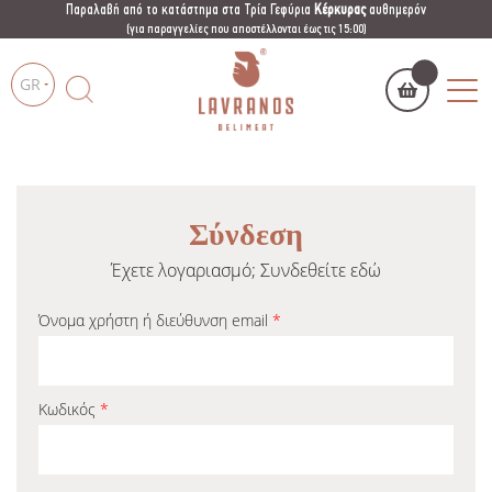
Παραλαβή από το κατάστημα στα Τρία Γεφύρια
Κέρκυρας
αυθημερόν
(για παραγγελίες που αποστέλλονται έως τις 15:00)
GR
Το καλάθι μου
(
)
Products
search
Σύνδεση
Έχετε λογαριασμό; Συνδεθείτε εδώ
Όνομα χρήστη ή διεύθυνση email
*
ΑΓΌΡΑΣΕ ΤΏΡΑ
Κωδικός
*