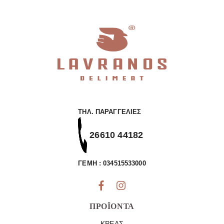
Κυνήγι
Αμνοερίφια
Χοιρινό
Premium
ΤΗΛ. ΠΑΡΑΓΓΕΛΊΕΣ
26610 44182
ΓΕΜΗ : 034515533000
ΠΡΟΪΌΝΤΑ
ΚΡΈΑΣ