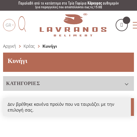
Παραλαβή από το κατάστημα στα Τρία Γεφύρια
Κέρκυρας
αυθημερόν
(για παραγγελίες που αποστέλλονται έως τις 15:00)
GR
Αρχική
Κρέας
Κυνήγι
Το καλάθι μου
(
)
Products
search
Κυνήγι
ΚΑΤΗΓΟΡΊΕΣ
ΑΓΌΡΑΣΕ ΤΏΡΑ
Δεν βρέθηκε κανένα προϊόν που να ταιριάζει με την
επιλογή σας.
Κρέας
Μοσχάρι