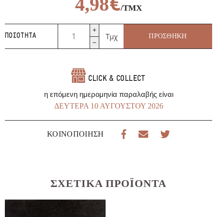
€
4,98
/ΤΜΧ
Κρεμμύδια
Τμχ
ΠΡΟΣΘΉΚΗ
ΠΟΣΌΤΗΤΑ
baby
τουρσί
Edmond
Fallot
CLICK & COLLECT
228ml
ποσότητα
η επόμενη ημερομηνία παραλαβής είναι
ΔΕΥΤΈΡΑ 10 ΑΥΓΟΎΣΤΟΥ 2026
ΚΟΙΝΟΠΟΊΗΣΗ
ΣΧΕΤΙΚΆ ΠΡΟΪΌΝΤΑ