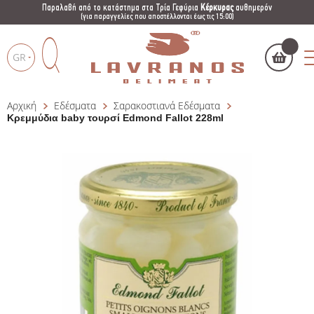
Παραλαβή από το κατάστημα στα Τρία Γεφύρια
Κέρκυρας
αυθημερόν
(για παραγγελίες που αποστέλλονται έως τις 15:00)
GR
Αρχική
Εδέσματα
Σαρακοστιανά Εδέσματα
Το καλάθι μου
(
)
Products
Κρεμμύδια baby τουρσί Edmond Fallot 228ml
search
ΑΓΌΡΑΣΕ ΤΏΡΑ