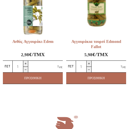
Ανθός Αγγουράκι Edem
Αγγουράκια τουρσί Edmond
Fallot
€
€
/ΤΜΧ
/ΤΜΧ
2,98
5,98
Ανθός
Αγγουράκια
Τμχ
Τμχ
Αγγουράκι
τουρσί
Edem
Edmond
ΠΡΟΣΘΉΚΗ
ΠΡΟΣΘΉΚΗ
ποσότητα
Fallot
ποσότητα