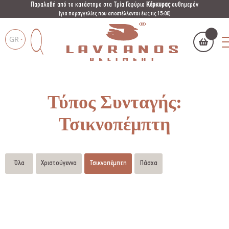
Παραλαβή από το κατάστημα στα Τρία Γεφύρια
Κέρκυρας
αυθημερόν
(για παραγγελίες που αποστέλλονται έως τις 15:00)
GR
Το καλάθι μου
(
)
Products
search
Τύπος Συνταγής:
Τσικνοπέμπτη
Όλα
Χριστούγεννα
Τσικνοπέμπτη
Πάσχα
ΑΓΌΡΑΣΕ ΤΏΡΑ