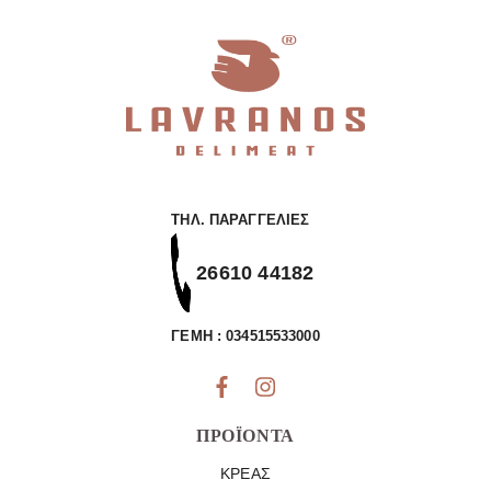
ΤΗΛ. ΠΑΡΑΓΓΕΛΊΕΣ
26610 44182
ΓΕΜΗ : 034515533000
ΠΡΟΪΌΝΤΑ
ΚΡΈΑΣ