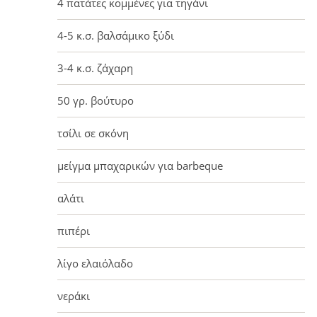
4 πατάτες κομμένες για τηγάνι
4-5 κ.σ. βαλσάμικο ξύδι
3-4 κ.σ. ζάχαρη
50 γρ. βούτυρο
τσίλι σε σκόνη
μείγμα μπαχαρικών για barbeque
αλάτι
πιπέρι
λίγο ελαιόλαδο
νεράκι