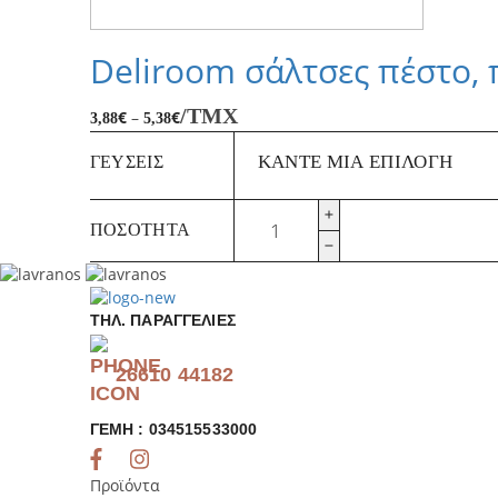
Deliroom σάλτσες πέστο,
/ΤΜΧ
€
–
€
3,88
5,38
ΓΕΎΣΕΙΣ
Deliroom
ΠΟΣΌΤΗΤΑ
σάλτσες
πέστο,
πιπεριάς,
καραμελωμένα
κρεμμύδια
ΤΗΛ. ΠΑΡΑΓΓΕΛΊΕΣ
ποσότητα
26610 44182
ΓΕΜΗ : 034515533000
Προϊόντα