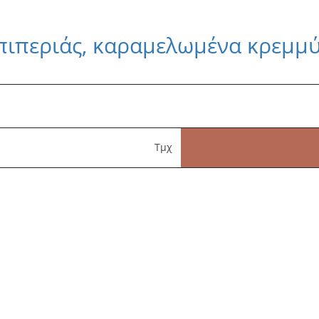
 πιπεριάς, καραμελωμένα κρεμμ
Τμχ