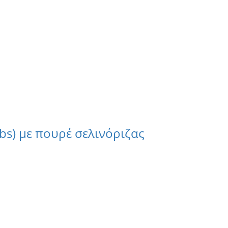
bs) με πουρέ σελινόριζας