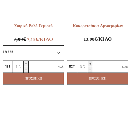
Χοιρινό Ρολό Γεμιστό
Κοκορετσάκια Αμνοεριφίων
€
€
€
/ΚΙΛΌ
7,99
/ΚΙΛΌ
13,98
7,19
ΓΕΎΣΕΙΣ
Χοιρινό
Κοκορετσάκια
Κιλό
Κιλό
Ρολό
Αμνοεριφίων
Γεμιστό
ποσότητα
ΠΡΟΣΘΉΚΗ
ΠΡΟΣΘΉΚΗ
ποσότητα