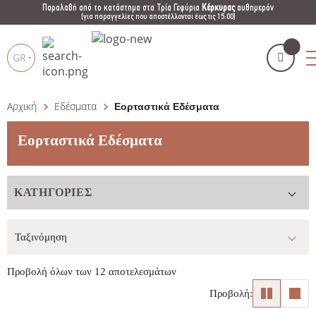
Παραλαβή από το κατάστημα στα Τρία Γεφύρια
Κέρκυρας
αυθημερόν
(για παραγγελίες που αποστέλλονται έως τις 15:00)
GR
Αρχική
Εδέσματα
Εορταστικά Εδέσματα
Το καλάθι μου
(
)
Products
search
Εορταστικά Εδέσματα
ΚΑΤΗΓΟΡΊΕΣ
ΑΓΌΡΑΣΕ ΤΏΡΑ
Προβολή όλων των 12 αποτελεσμάτων
Προβολή: