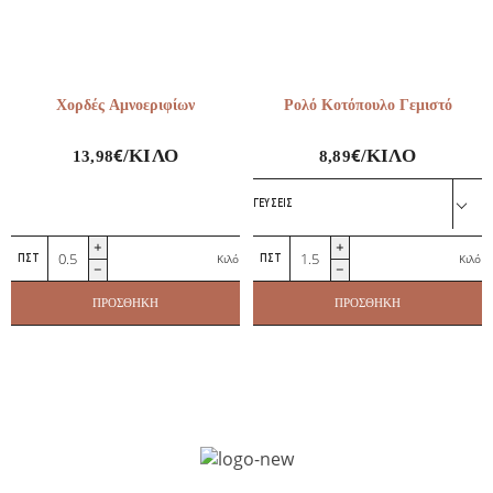
Χορδές Αμνοεριφίων
Ρολό Κοτόπουλο Γεμιστό
€
€
/ΚΙΛΌ
/ΚΙΛΌ
13,98
8,89
ΓΕΎΣΕΙΣ
Χορδές
Ρολό
Κιλό
Κιλό
Αμνοεριφίων
Κοτόπουλο
ποσότητα
Γεμιστό
ΠΡΟΣΘΉΚΗ
ΠΡΟΣΘΉΚΗ
ποσότητα