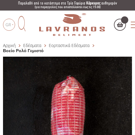
Παραλαβή από το κατάστημα στα Τρία Γεφύρια
Κέρκυρας
αυθημερόν
(για παραγγελίες που αποστέλλονται έως τις 15:00)
GR
Αρχική
Εδέσματα
Εορταστικά Εδέσματα
Το καλάθι μου
(
)
Products
Βοείο Ρολό Γεμιστό
search
ΑΓΌΡΑΣΕ ΤΏΡΑ