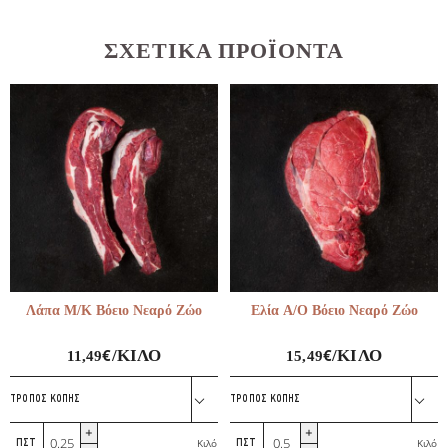
ΣΧΕΤΙΚΆ ΠΡΟΪΌΝΤΑ
Λάπα Μ/Κ Βόειο Νεαρό Ζώο
Ελία Α/Ο Βόειο Νεαρό Ζώο
€
€
/ΚΙΛΌ
/ΚΙΛΌ
11,49
15,49
ΤΡΌΠΟΣ ΚΟΠΉΣ
ΤΡΌΠΟΣ ΚΟΠΉΣ
Λάπα
Ελία
Κιλό
Κιλό