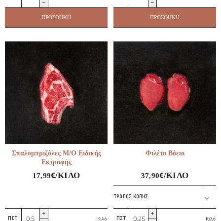
Μ/
Α/
Κ
Ο
ΠΡΟΣΘΉΚΗ
ΠΡΟΣΘΉΚΗ
Βόειο
Βόειο
Νεαρό
Νεαρό
Ζώο
Ζώο
ποσότητα
ποσότητα
Σπαλομπριζόλες Μ/Ο Ειδικής
Φιλέτο Βόειο
Εκτροφής
€
€
/ΚΙΛΌ
/ΚΙΛΌ
17,99
37,90
ΤΡΌΠΟΣ ΚΟΠΉΣ
Σπαλομπριζόλες
Φιλέτο
Κιλό
Κιλό