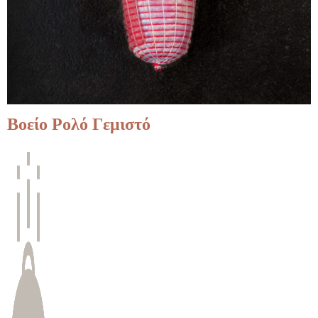
Βοείο Ρολό Γεμιστό