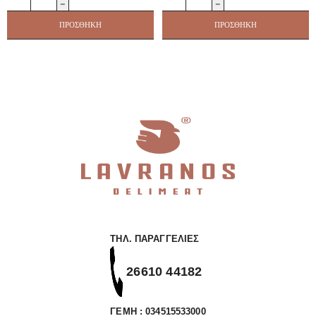
Μ/
Βόειο
Ο
ποσότητα
ΠΡΟΣΘΉΚΗ
ΠΡΟΣΘΉΚΗ
Ειδικής
Εκτροφής
ποσότητα
ΤΗΛ. ΠΑΡΑΓΓΕΛΊΕΣ
26610 44182
ΓΕΜΗ : 034515533000