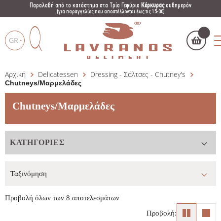
Παραλαβή από το κατάστημα στα Τρία Γεφύρια
Κέρκυρας
αυθημερόν
(για παραγγελίες που αποστέλλονται έως τις 15:00)
GR
Αρχική
Delicatessen
Dressing - Σάλτσες - Chutney's
Το καλάθι μου
(
)
Products
Chutneys/Μαρμελάδες
search
Chutneys/Μαρμελάδες
ΚΑΤΗΓΟΡΊΕΣ
ΑΓΌΡΑΣΕ ΤΏΡΑ
Προβολή όλων των 8 αποτελεσμάτων
Προβολή: