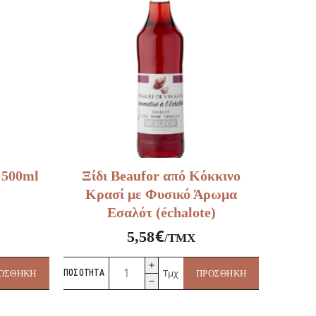
500ml
ποσότητα
 500ml
Ξίδι Beaufor από Κόκκινο
Κρασί με Φυσικό Άρωμα
Εσαλότ (échalote)
€
5,58
/ΤΜΧ
Ξίδι
Τμχ
ΟΣΘΉΚΗ
ΠΟΣΌΤΗΤΑ
ΠΡΟΣΘΉΚΗ
Beaufor
από
Κόκκινο