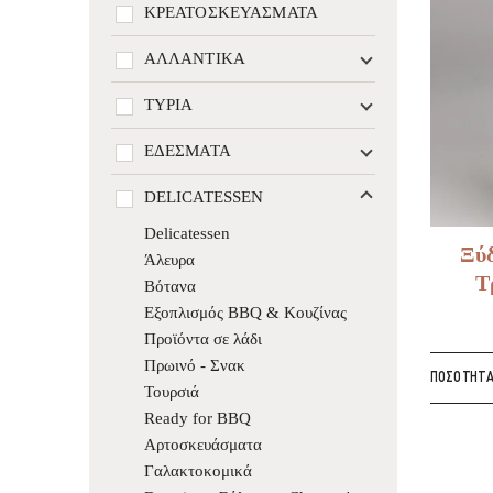
ΚΡΕΑΤΟΣΚΕΥΆΣΜΑΤΑ
ΑΛΛΑΝΤΙΚΆ
ΤΥΡΙΆ
ΕΔΈΣΜΑΤΑ
DELICATESSEN
Delicatessen
Ξύδ
Άλευρα
Τ
Βότανα
Εξοπλισμός BBQ & Κουζίνας
Προϊόντα σε λάδι
Πρωινό - Σνακ
ΠΟΣΌΤΗΤ
Τουρσιά
Ready for BBQ
Αρτοσκευάσματα
Γαλακτοκομικά