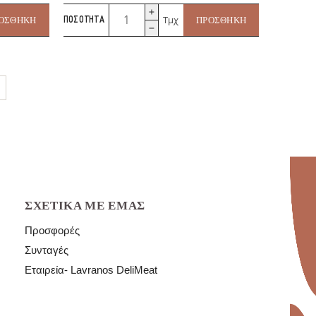
Condimento
Τμχ
ΟΣΘΉΚΗ
ΠΟΣΌΤΗΤΑ
ΠΡΟΣΘΉΚΗ
ReModena
Citrus
–
Βιολογικό
Λευκό
Dressing
με
Βαλσάμικο
Ξίδι
Modena
IGP
και
ΣΧΕΤΙΚΆ ΜΕ ΕΜΆΣ
Εσπεριδοειδή
ποσότητα
Προσφορές
Συνταγές
Εταιρεία- Lavranos DeliMeat