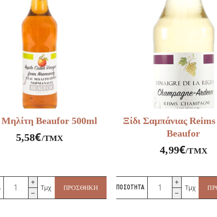
ml
Forage
ποσότητα
ι Μηλίτη Beaufor 500ml
Ξίδι Σαμπάνιας Reims
Beaufor
€
5,58
/ΤΜΧ
€
4,99
/ΤΜΧ
Ξίδι
Ξίδι
Τμχ
Τμχ
Α
ΠΡΟΣΘΉΚΗ
ΠΟΣΌΤΗΤΑ
ΠΡ
Μηλίτη
Σαμπάνιας
Beaufor
Reims
500ml
500ml