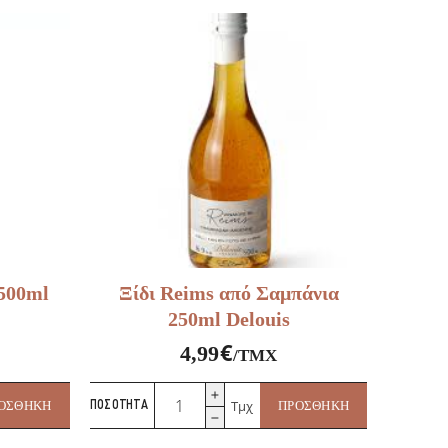
Κρασί
με
Φυσικό
Άρωμα
Εσαλότ
(échalote)
ποσότητα
 500ml
Ξίδι Reims από Σαμπάνια
250ml Delouis
€
4,99
/ΤΜΧ
Ξίδι
Τμχ
ΟΣΘΉΚΗ
ΠΟΣΌΤΗΤΑ
ΠΡΟΣΘΉΚΗ
Reims
από