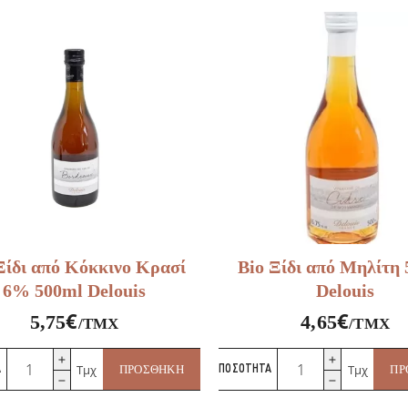
ποσότητα
Beaufor
ποσότητα
Ξίδι από Κόκκινο Κρασί
Bio Ξίδι από Μηλίτη
6% 500ml Delouis
Delouis
€
€
5,75
4,65
/ΤΜΧ
/ΤΜΧ
Bio
Bio
Τμχ
Τμχ
Α
ΠΡΟΣΘΉΚΗ
ΠΟΣΌΤΗΤΑ
ΠΡ
Ξίδι
Ξίδι
από
από