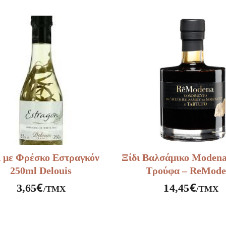
Κόκκινο
Μηλίτη
Κρασί
500ml
6%
Delouis
500ml
ποσότητα
Delouis
ποσότητα
ι με Φρέσκο Εστραγκόν
Ξίδι Βαλσάμικο Modena
250ml Delouis
Τρούφα – ReMode
€
€
3,65
14,45
/ΤΜΧ
/ΤΜΧ