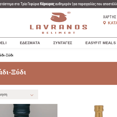
ατάστημα στα Τρία Γεφύρια
Κέρκυρας
αυθημερόν
(για παραγγελίες που αποστέλλο
ΧΆΡΤΗΣ
ΚΑΤ
ELI
ΕΔΈΣΜΑΤΑ
ΣΥΝΤΑΓΈΣ
EASYFIT MEALS
άδι-Ξύδι
άδι-Ξύδι