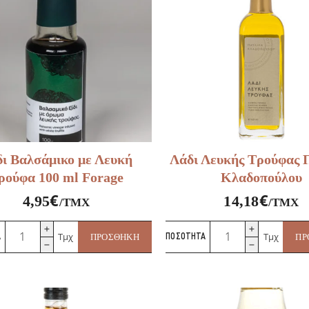
ι Βαλσάμικο με Λευκή
Λάδι Λευκής Τρούφας 
ρούφα 100 ml Forage
Κλαδοπούλου
€
€
4,95
14,18
/ΤΜΧ
/ΤΜΧ
Ξύδι
Λάδι
Τμχ
Τμχ
Α
ΠΡΟΣΘΉΚΗ
ΠΟΣΌΤΗΤΑ
ΠΡ
Βαλσάμικο
Λευκής
με
Τρούφας
Λευκή
Παυλίνα
Τρούφα
Κλαδοπούλου
100
ποσότητα