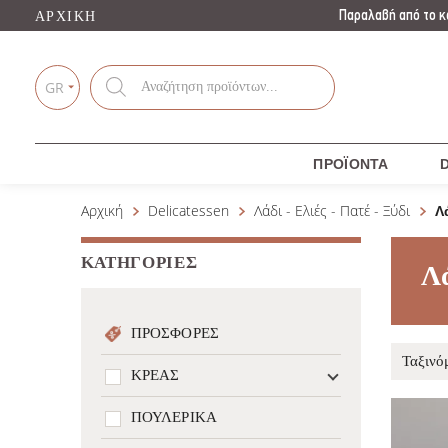
Παραλαβή από το κ
ΑΡΧΙΚΉ
Products
search
GR
ΠΡΟΪΌΝΤΑ
D
Αρχική
Delicatessen
Λάδι - Ελιές - Πατέ - Ξύδι
Λ
ΚΑΤΗΓΟΡΊΕΣ
Λ
ΠΡΟΣΦΟΡΈΣ
ΚΡΈΑΣ
ΠΟΥΛΕΡΙΚΆ