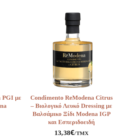
Σαμπάνια
250ml
Delouis
ποσότητα
 PGI με
Condimento ReModena Citrus
na
– Βιολογικό Λευκό Dressing με
Βαλσάμικο Ξίδι Modena IGP
και Εσπεριδοειδή
€
13,38
/ΤΜΧ