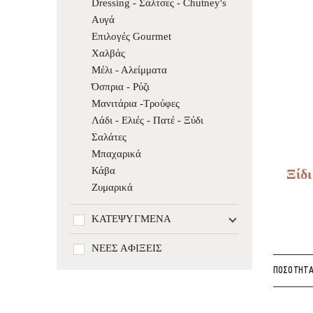
Dressing - Σάλτσες - Chutney's
Αυγά
Επιλογές Gourmet
Χαλβάς
Μέλι - Αλείμματα
Όσπρια - Ρύζι
Μανιτάρια -Τρούφες
Λάδι - Ελιές - Πατέ - Ξύδι
Σαλάτες
Μπαχαρικά
Κάβα
Ξίδ
Ζυμαρικά
ΚΑΤΕΨΥΓΜΈΝΑ
ΝΈΕΣ ΑΦΊΞΕΙΣ
ΠΟΣΌΤΗΤ