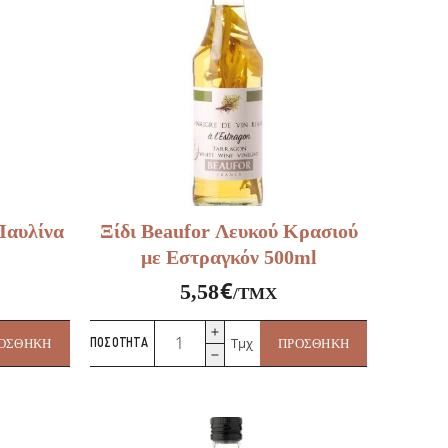
Παυλίνα
Ξίδι Beaufor Λευκού Κρασιού
με Εστραγκόν 500ml
€
5,58
/ΤΜΧ
Ξίδι
Τμχ
ΟΣΘΉΚΗ
ΠΟΣΌΤΗΤΑ
ΠΡΟΣΘΉΚΗ
Beaufor
Λευκού
Κρασιού
με
Εστραγκόν