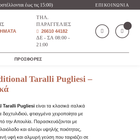
οστέλλονται έως τις 15:00)
ΕΠΙΚΟΙΝΩΝΊΑ
ΤΗΛ.
ΉΣ
ΠΑΡΑΓΓΕΛΊΕΣ
ΉΜΑΤΑ
26610 44182
ΔΕ - ΣΑ 08:00 -
21:00
Το καλάθι μου
(
)
ΠΡΟΣΦΟΡΈΣ
itional Taralli Pugliesi –
κά
l Taralli Pugliesi
είναι τα κλασικά ιταλικά
ΑΓΌΡΑΣΕ ΤΏΡΑ
 δαχτυλιδιού, φτιαγμένα χειροποίητα με
πό την Απουλία. Παρασκευάζονται με
λαιόλαδο και αλεύρι υψηλής ποιότητας,
ή υφή και αλμυρή γεύση που ταιριάζει σε