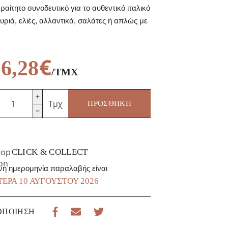
αίτητο συνοδευτικό για το αυθεντικό ιταλικό
 τυριά, ελιές, αλλαντικά, σαλάτες ή απλώς με
€
6,28
/ΤΜΧ
anieli
Τμχ
ΠΡΟΣΘΉΚΗ
raditional
aralli
ugliesi
αραδοσιακά
CLICK & COLLECT
οσότητα
νη ημερομηνία παραλαβής είναι
ΈΡΑ 10 ΑΥΓΟΎΣΤΟΥ 2026
ΟΠΟΊΗΣΗ