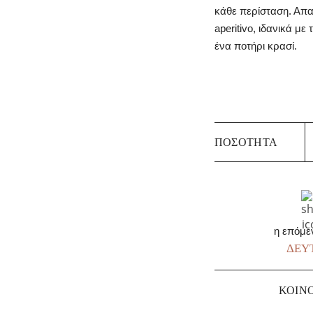
κάθε περίσταση. Απαρ
aperitivo, ιδανικά με
ένα ποτήρι κρασί.
D
ΠΟΣΌΤΗΤΑ
T
T
P
-
Π
π
η επόμε
ΔΕΥΤ
ΚΟΙΝ