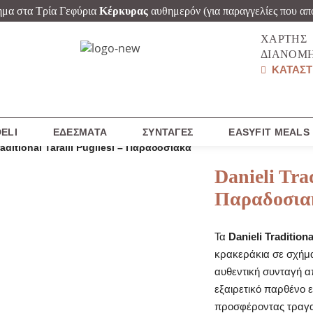
ημα στα Τρία Γεφύρια
Κέρκυρας
αυθημερόν
(για παραγγελίες που απ
ΧΆΡΤΗΣ
ΔΙΑΝΟΜ
ΚΑΤΑΣΤ
ELI
ΕΔΈΣΜΑΤΑ
ΣΥΝΤΑΓΈΣ
EASYFIT MEALS
raditional Taralli Pugliesi – Παραδοσιακά
Danieli Trad
Παραδοσια
Τα
Danieli Traditiona
κρακεράκια σε σχήμα
αυθεντική συνταγή α
εξαιρετικό παρθένο ε
προσφέροντας τραγαν