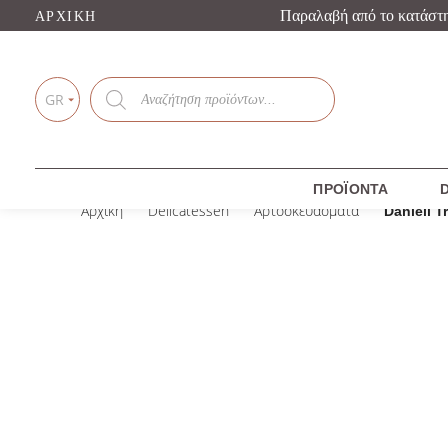
Παραλαβή από το κατάστ
ΑΡΧΙΚΉ
Products
search
GR
ΠΡΟΪΌΝΤΑ
D
Αρχική
Delicatessen
Αρτοσκευάσματα
Danieli T