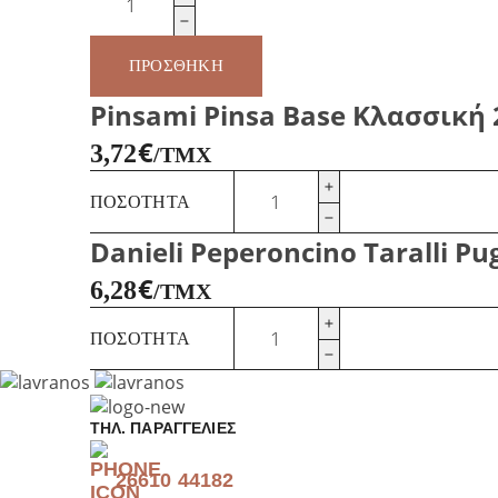
Fongo
Μίνι
Γλώσσες
ΠΡΟΣΘΉΚΗ
ποσότητα
Pinsami Pinsa Base Κλασσική
€
3,72
/ΤΜΧ
Pinsami
ΠΟΣΌΤΗΤΑ
Pinsa
Base
Danieli Peperoncino Taralli Pug
Κλασσική
230γρ
€
6,28
/ΤΜΧ
ποσότητα
Danieli
ΠΟΣΌΤΗΤΑ
Peperoncino
Taralli
Pugliesi
ποσότητα
ΤΗΛ. ΠΑΡΑΓΓΕΛΊΕΣ
26610 44182