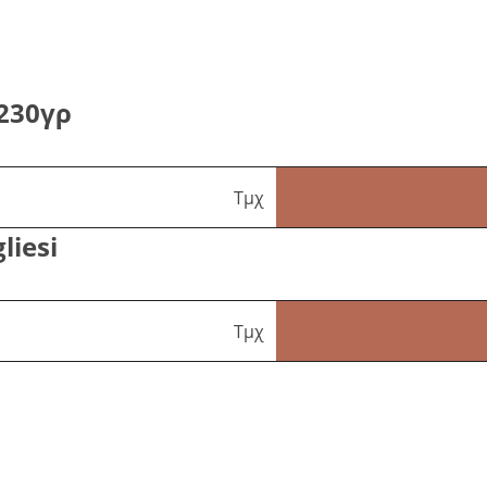
 230γρ
Τμχ
liesi
Τμχ