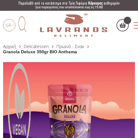
Παραλαβή από το κατάστημα στα Τρία Γεφύρια
Κέρκυρας
αυθημερόν
(για παραγγελίες που αποστέλλονται έως τις 15:00)
GR
Αρχική
Delicatessen
Πρωινό - Σνακ
Το καλάθι μου
(
)
Products
Granola Deluxe 350gr BIO Anthema
search
ΑΓΌΡΑΣΕ ΤΏΡΑ