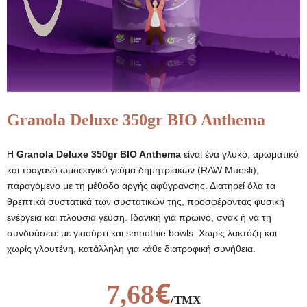
Granola Deluxe 350gr BIO Anthema
Η
Granola Deluxe 350gr BIO Anthema
είναι ένα γλυκό, αρωματικό
και τραγανό ωμοφαγικό γεύμα δημητριακών (RAW Muesli),
παραγόμενο με τη μέθοδο αργής αφύγρανσης. Διατηρεί όλα τα
θρεπτικά συστατικά των συστατικών της, προσφέροντας φυσική
ενέργεια και πλούσια γεύση. Ιδανική για πρωινό, σνακ ή να τη
συνδυάσετε με γιαούρτι και smoothie bowls. Χωρίς λακτόζη και
χωρίς γλουτένη, κατάλληλη για κάθε διατροφική συνήθεια.
€
7,68
/ΤΜΧ