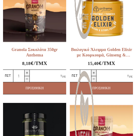
Granola Σοκολάτα 350gr
Βιολογικό Άλειμμα Golden Elixir
Anthema
με Κουρκουμά, Ginseng &
Κάρδαμο Anthema 210gr
€
€
/ΤΜΧ
/ΤΜΧ
8,18
15,40
Granola
Βιολογικό
Τμχ
Τμχ
Σοκολάτα
Άλειμμα
350gr
Golden
ΠΡΟΣΘΉΚΗ
ΠΡΟΣΘΉΚΗ
Anthema
Elixir
ποσότητα
με
Κουρκουμά,
Ginseng
&
Κάρδαμο
Anthema