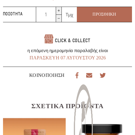
Granola
Τμχ
ΠΡΟΣΘΉΚΗ
ΠΟΣΌΤΗΤΑ
Deluxe
350gr
BIO
Anthema
CLICK & COLLECT
ποσότητα
η επόμενη ημερομηνία παραλαβής είναι
ΠΑΡΑΣΚΕΥΉ 07 ΑΥΓΟΎΣΤΟΥ 2026
ΚΟΙΝΟΠΟΊΗΣΗ
ΣΧΕΤΙΚΆ ΠΡΟΪΌΝΤΑ