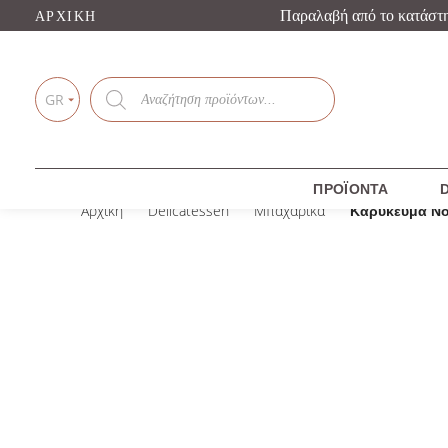
Παραλαβή από το κατάστ
ΑΡΧΙΚΉ
Products
search
GR
ΠΡΟΪΌΝΤΑ
D
Αρχική
Delicatessen
Μπαχαρικά
Καρύκευμα No