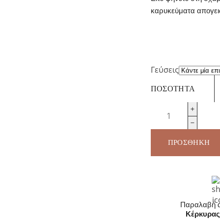
καρυκεύματα απογει
€
7,29
/ΤΜ
Γεύσεις
ΠΟΣΌΤΗΤΑ
Καρύκευμα
Not
Just
Bbq
ΠΡΟΣΘΉΚΗ
ποσότητα
Παραλαβή α
Κέρκυρας