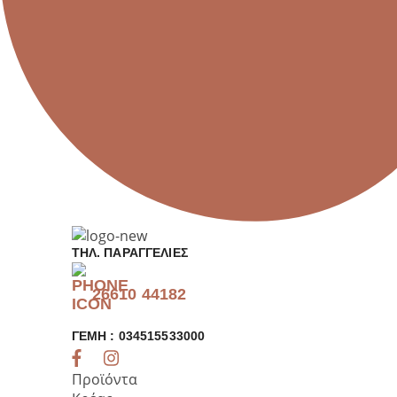
ΤΗΛ. ΠΑΡΑΓΓΕΛΊΕΣ
26610 44182
ΓΕΜΗ : 034515533000
Προϊόντα