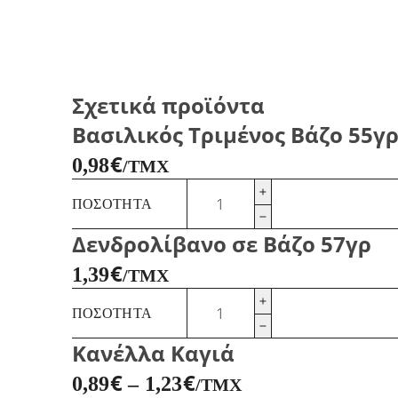
Σχετικά προϊόντα
Βασιλικός Τριμένος Βάζο 55γ
€
0,98
/ΤΜΧ
Βασιλικός
ΠΟΣΌΤΗΤΑ
Τριμένος
Βάζο
Δενδρολίβανο σε Βάζο 57γρ
55γρ
ποσότητα
€
1,39
/ΤΜΧ
Δενδρολίβανο
ΠΟΣΌΤΗΤΑ
σε
Βάζο
Κανέλλα Καγιά
57γρ
ποσότητα
€
€
0,89
–
1,23
/ΤΜΧ