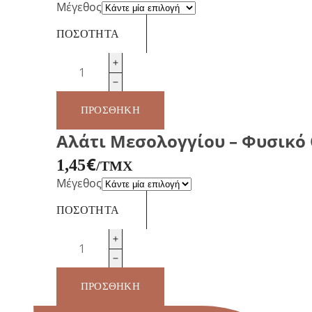
Μέγεθος
ΠΟΣΌΤΗΤΑ
Κανέλλα
Καγιά
ποσότητα
ΠΡΟΣΘΉΚΗ
Αλάτι Μεσολογγίου – Φυσικό
€
1,45
/ΤΜΧ
Μέγεθος
ΠΟΣΌΤΗΤΑ
Αλάτι
Μεσολογγίου
–
Φυσικό
ΠΡΟΣΘΉΚΗ
Θαλασσινό