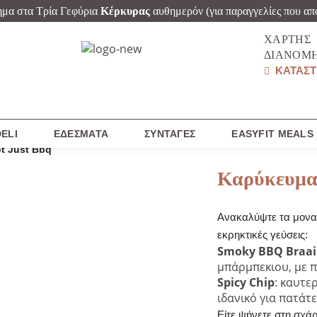
ημα στα Τρία Γεφύρια
Κέρκυρας
αυθημερόν
(για παραγγελίες που απ
ΧΆΡΤΗΣ
ΔΙΑΝΟΜ
ΚΑΤΑΣΤ
ELI
ΕΔΈΣΜΑΤΑ
ΣΥΝΤΑΓΈΣ
EASYFIT MEALS
t Just Bbq
Καρύκευμα 
Ανακαλύψτε τα μονα
εκρηκτικές γεύσεις:
Smoky BBQ Braai
μπάρμπεκιου, με πι
Spicy Chip
: καυτερ
ιδανικό για πατάτ
Είτε ψήνετε στη σχάρ