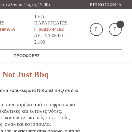
οστέλλονται έως τις 15:00)
ΕΠΙΚΟΙΝΩΝΊΑ
ΤΗΛ.
ΉΣ
ΠΑΡΑΓΓΕΛΊΕΣ
ΉΜΑΤΑ
26610 44182
ΔΕ - ΣΑ 08:00 -
21:00
Το καλάθι μου
(
)
ΠΡΟΣΦΟΡΈΣ
Not Just Bbq
δικά καρυκεύματα Not Just BBQ σε δύο
ΑΓΌΡΑΣΕ ΤΏΡΑ
: εμπνευσμένο από το αφρικανικό
κάντικες και έντονες νότες.
ό και πικάντικο μείγμα με τσίλι,
ες, σνακ και κοτόπουλο.
α είτε μαγειρεύετε στον φούρνο, αυτά τα