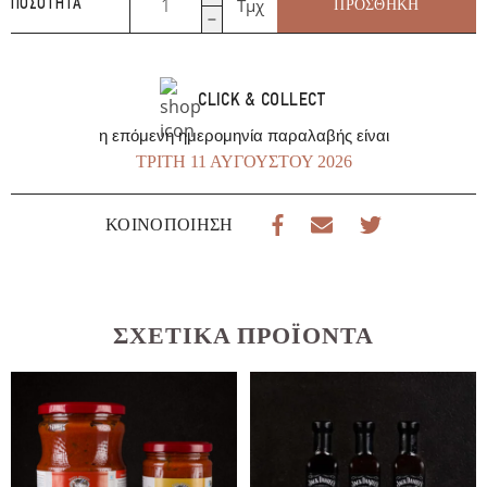
Τμχ
ΠΡΟΣΘΉΚΗ
ΠΟΣΌΤΗΤΑ
Καυτερή
320γρ
Οι
Γουμένισσες
CLICK & COLLECT
ποσότητα
η επόμενη ημερομηνία παραλαβής είναι
ΤΡΊΤΗ 11 ΑΥΓΟΎΣΤΟΥ 2026
ΚΟΙΝΟΠΟΊΗΣΗ
ΣΧΕΤΙΚΆ ΠΡΟΪΌΝΤΑ