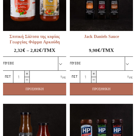
Σπιτική Σάλτσα της κυρίας
Jack Daniels Sauce
Γεωργίας Φάρμα Αρκούδη
€
€
€
/ΤΜΧ
/ΤΜΧ
2,32
–
2,82
9,98
ΓΕΎΣΕΙΣ
ΓΕΎΣΕΙΣ
Σπιτική
Jack
Τμχ
Τμχ
Σάλτσα
Daniels
της
Sauce
ΠΡΟΣΘΉΚΗ
ΠΡΟΣΘΉΚΗ
κυρίας
ποσότητα
Γεωργίας
Φάρμα
Αρκούδη
ποσότητα