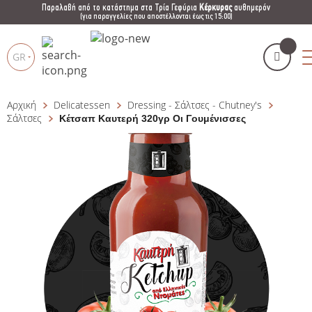
Παραλαβή από το κατάστημα στα Τρία Γεφύρια
Κέρκυρας
αυθημερόν
(για παραγγελίες που αποστέλλονται έως τις 15:00)
GR
Αρχική
Delicatessen
Dressing - Σάλτσες - Chutney's
Το καλάθι μου
(
)
Products
Σάλτσες
Κέτσαπ Καυτερή 320γρ Οι Γουμένισσες
search
ΑΓΌΡΑΣΕ ΤΏΡΑ