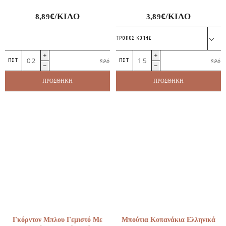
€
€
/ΚΙΛΌ
/ΚΙΛΌ
8,89
3,89
ΤΡΌΠΟΣ ΚΟΠΉΣ
Τηγανιά
Κοτόπουλο
Κιλό
Κιλό
Κοτόπουλο
Νωπό
ποσότητα
Ελληνικό
ΠΡΟΣΘΉΚΗ
ΠΡΟΣΘΉΚΗ
ποσότητα
Γκόρντον Μπλου Γεμιστό Με
Μπούτια Κοπανάκια Ελληνικά