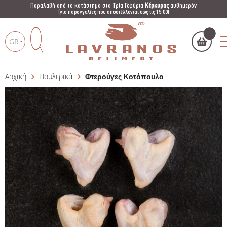
Παραλαβή από το κατάστημα στα Τρία Γεφύρια
Κέρκυρας
αυθημερόν
(για παραγγελίες που αποστέλλονται έως τις 15:00)
GR
Αρχική
Πουλερικά
Φτερούγες Κοτόπουλο
Το καλάθι μου
(
)
Products
search
ΑΓΌΡΑΣΕ ΤΏΡΑ