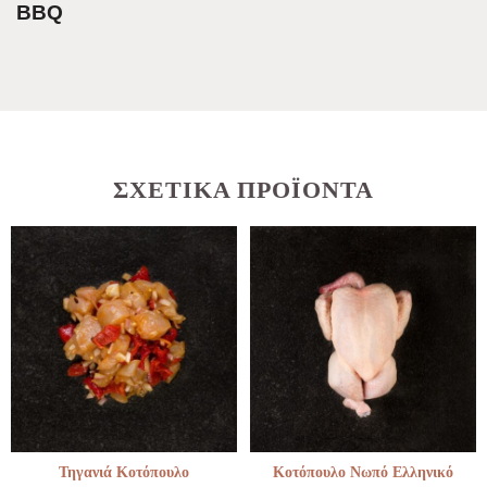
BBQ
ΣΧΕΤΙΚΆ ΠΡΟΪΌΝΤΑ
Τηγανιά Κοτόπουλο
Κοτόπουλο Νωπό Ελληνικό