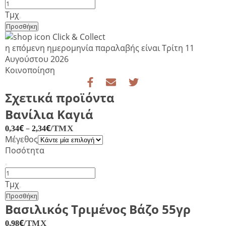
Μείγμα
Μπαχαρικών
Τμχ
για
Προσθήκη
Μπριζόλα
Click & Collect
46g
η επόμενη ημερομηνία παραλαβής είναι
Τρίτη 11
Bart
Αυγούστου 2026
ποσότητα
Κοινοποίηση
Σχετικά προϊόντα
Βανίλια Καγιά
€
–
€
/ΤΜΧ
0,34
2,34
Μέγεθος
Ποσότητα
Βανίλια
Καγιά
Τμχ
ποσότητα
Προσθήκη
Βασιλικός Τριμένος Βάζο 55γρ
€
/ΤΜΧ
0,98