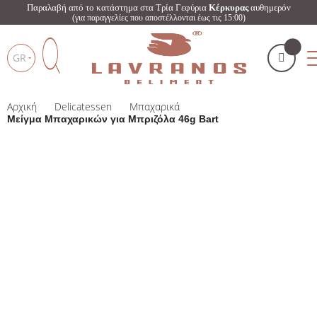
Παραλαβή από το κατάστημα στα Τρία Γεφύρια
Κέρκυρας
αυθημερόν
(για παραγγελίες που αποστέλλονται έως τις 15:00)
GR
Αρχική
Delicatessen
Μπαχαρικά
Το καλάθι μου
(
)
Products
Μείγμα Μπαχαρικών για Μπριζόλα 46g Bart
search
ΑΓΌΡΑΣΕ ΤΏΡΑ