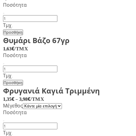
Ποσότητα
Βασιλικός
Τριμένος
Τμχ
Βάζο
Προσθήκη
55γρ
Θυμάρι Βάζο 67γρ
ποσότητα
€
/ΤΜΧ
1,63
Ποσότητα
Θυμάρι
Βάζο
Τμχ
67γρ
Προσθήκη
ποσότητα
Φρυγανιά Καγιά Τριμμένη
€
–
€
/ΤΜΧ
1,35
3,98
Μέγεθος
Ποσότητα
Φρυγανιά
Καγιά
Τμχ