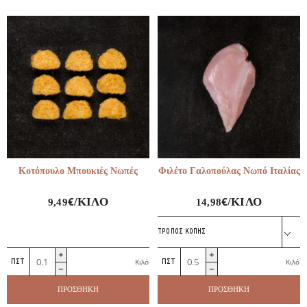
Κοτόπουλο Μπουκιές Νωπές
Φιλέτο Γαλοπούλας Νωπό Ιταλίας
€
€
/ΚΙΛΌ
/ΚΙΛΌ
9,49
14,98
ΤΡΌΠΟΣ ΚΟΠΉΣ
Κοτόπουλο
Φιλέτο
Κιλό
Κιλό
Μπουκιές
Γαλοπούλας
Νωπές
Νωπό
ΠΡΟΣΘΉΚΗ
ΠΡΟΣΘΉΚΗ
ποσότητα
Ιταλίας