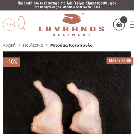
Παραλαβή από το κατάστημα στα Τρία Γεφύρια
Κέρκυρας
αυθημερόν
(για παραγγελίες που αποστέλλονται έως τις 15:00)
GR
Αρχική
Πουλερικά
Μπούτια Κοτόπουλο
Το καλάθι μου
(
)
Products
search
Μέχρι 12/08
-10%
ΑΓΌΡΑΣΕ ΤΏΡΑ