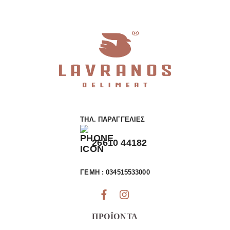
ΤΗΛ. ΠΑΡΑΓΓΕΛΊΕΣ
26610 44182
ΓΕΜΗ : 034515533000
ΠΡΟΪΌΝΤΑ