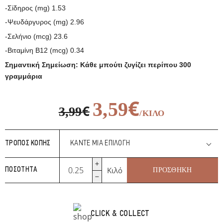
-Σίδηρος (mg) 1.53
-Ψευδάργυρος (mg) 2.96
-Σελήνιο (mcg) 23.6
-Βιταμίνη B12 (mcg) 0.34
Σημαντική Σημείωση: Κάθε μπούτι ζυγίζει περίπου 300
γραμμάρια
€
3,59
€
3,99
/ΚΙΛΌ
€
€
3,99
3,59
/ΚΙΛΌ
ΤΡΌΠΟΣ ΚΟΠΉΣ
Μπούτια
Κιλό
ΠΡΟΣΘΉΚΗ
ΠΟΣΌΤΗΤΑ
Κοτόπουλο
ποσότητα
CLICK & COLLECT