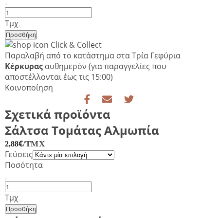
Πάπρικα
Πιπεριά
Τμχ
Φλωρίνης
Προσθήκη
Πικάντικη
Click & Collect
Pellas
Παραλαβή από το κατάστημα στα Τρία Γεφύρια
Delicacies
Κέρκυρας
αυθημερόν
(για παραγγελίες που
ποσότητα
αποστέλλονται έως τις 15:00)
Κοινοποίηση
Σχετικά προϊόντα
Σάλτσα Τομάτας Αλμωπία
€
/ΤΜΧ
2,88
Γεύσεις
Ποσότητα
Σάλτσα
Τομάτας
Τμχ
Αλμωπία
Προσθήκη
ποσότητα