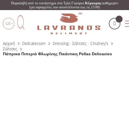
Παραλαβή από το κατάστημα στα Τρία Γεφύρια
Κέρκυρας
αυθημερόν
(για παραγγελίες που αποστέλλονται έως τις 15:00)
GR
Αρχική
Delicatessen
Dressing - Σάλτσες - Chutney's
Το καλάθι μου
(
)
Products
Σάλτσες
search
Πάπρικα Πιπεριά Φλωρίνης Πικάντικη Pellas Delicacies
ΑΓΌΡΑΣΕ ΤΏΡΑ