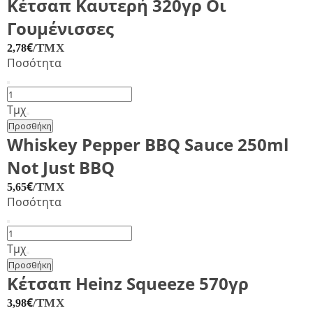
Κέτσαπ Καυτερή 320γρ Οι
Γουμένισσες
€
/ΤΜΧ
2,78
Ποσότητα
Κέτσαπ
Καυτερή
Τμχ
320γρ
Προσθήκη
Οι
Whiskey Pepper BBQ Sauce 250ml
Γουμένισσες
Not Just BBQ
ποσότητα
€
/ΤΜΧ
5,65
Ποσότητα
Whiskey
Pepper
Τμχ
BBQ
Προσθήκη
Sauce
Κέτσαπ Heinz Squeeze 570γρ
250ml
€
/ΤΜΧ
3,98
Not