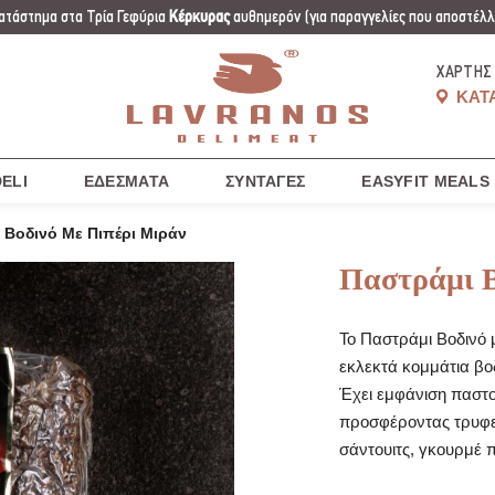
ατάστημα στα Τρία Γεφύρια
Κέρκυρας
αυθημερόν
(για παραγγελίες που αποστέλλο
ΧΆΡΤΗΣ
ΚΑΤ
ELI
ΕΔΈΣΜΑΤΑ
ΣΥΝΤΑΓΈΣ
EASYFIT MEALS
 Βοδινό Με Πιπέρι Μιράν
Παστράμι Β
Το Παστράμι Βοδινό 
εκλεκτά κομμάτια βο
Έχει εμφάνιση παστ
προσφέροντας τρυφερ
σάντουιτς, γκουρμέ π