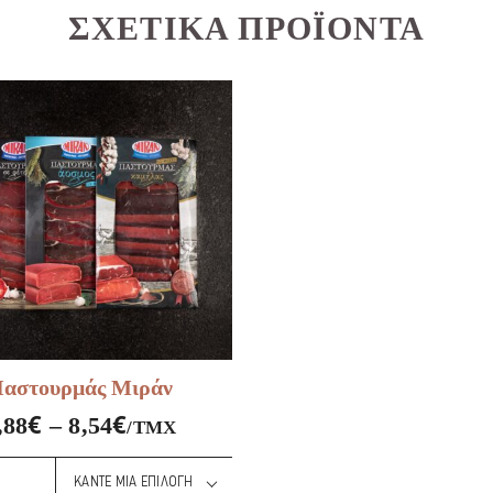
ΣΧΕΤΙΚΆ ΠΡΟΪΌΝΤΑ
αστουρμάς Μιράν
€
€
,88
–
8,54
/ΤΜΧ