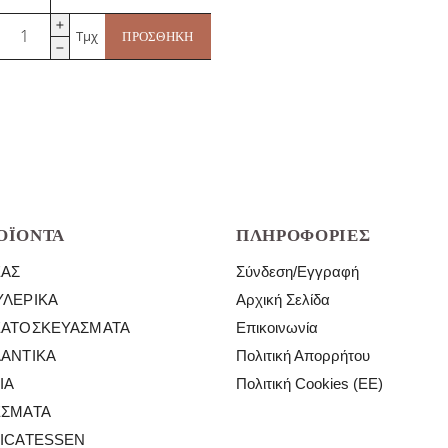
Παστουρμάς
Τμχ
ΠΡΟΣΘΉΚΗ
Μιράν
ποσότητα
ΟΪΌΝΤΑ
ΠΛΗΡΟΦΟΡΊΕΣ
ΈΑΣ
Σύνδεση/Εγγραφή
ΛΕΡΙΚΆ
Αρχική Σελίδα
ΕΑΤΟΣΚΕΥΆΣΜΑΤΑ
Επικοινωνία
ΑΝΤΙΚΆ
Πολιτική Απορρήτου
ΙΆ
Πολιτική Cookies (ΕΕ)
ΈΣΜΑΤΑ
ICATESSEN