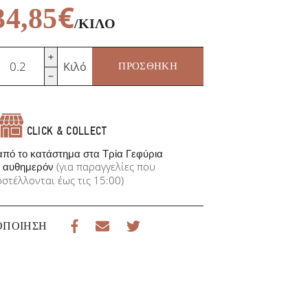
€
34,85
/ΚΙΛΌ
αστράμι
Κιλό
ΠΡΟΣΘΉΚΗ
οδινό
ε
ιπέρι
ιράν
οσότητα
CLICK & COLLECT
πό το κατάστημα στα Τρία Γεφύρια
(για παραγγελίες που
αυθημερόν
στέλλονται έως τις 15:00)
ΟΠΟΊΗΣΗ