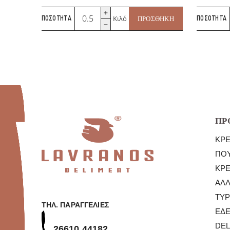
Σουτζούκι
Κιλό
ΠΟΣΌΤΗΤΑ
ΠΡΟΣΘΉΚΗ
ΠΟΣΌΤΗΤΑ
Μιράν
ποσότητα
ΠΡ
ΚΡ
ΠΟΥ
ΚΡ
ΑΛΛ
ΤΥΡ
ΤΗΛ. ΠΑΡΑΓΓΕΛΊΕΣ
ΕΔ
DEL
26610 44182