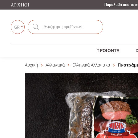
Παραλαβή από το κ
ΑΡΧΙΚΉ
Products
search
GR
ΠΡΟΪΌΝΤΑ
D
Αρχική
Αλλαντικά
Ελληνικά Αλλαντικά
Παστράμι