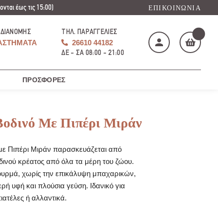
νται έως τις 15:00)
ΕΠΙΚΟΙΝΩΝΊΑ
 ΔΙΑΝΟΜΉΣ
ΤΗΛ. ΠΑΡΑΓΓΕΛΊΕΣ
ΑΣΤΉΜΑΤΑ
26610 44182
ΔΕ - ΣΑ 08:00 - 21:00
ΠΡΟΣΦΟΡΈΣ
Το καλάθι μου
(
)
οδινό Με Πιπέρι Μιράν
με Πιπέρι Μιράν παρασκευάζεται από
δινού κρέατος από όλα τα μέρη του ζώου.
ΑΓΌΡΑΣΕ ΤΏΡΑ
ουρμά, χωρίς την επικάλυψη μπαχαρικών,
ή υφή και πλούσια γεύση. Ιδανικό για
ιατέλες ή αλλαντικά.