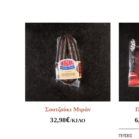
Σουτζούκι Μιράν
Π
€
32,98
6
/ΚΙΛΌ
ΓΕΎΣΕΙΣ