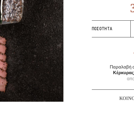
Π
ΠΟΣΌΤΗΤΑ
Β
Μ
Π
Μ
π
Παραλαβή α
Κέρκυρας
απο
ΚΟΙΝ