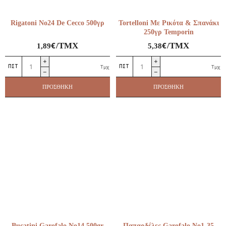
Rigatoni No24 De Cecco 500γρ
Tortelloni Με Ρικότα & Σπανάκι
250γρ Temporin
€
€
/ΤΜΧ
/ΤΜΧ
1,89
5,38
Rigatoni
Tortelloni
Τμχ
Τμχ
No24
Με
De
Ρικότα
ΠΡΟΣΘΉΚΗ
ΠΡΟΣΘΉΚΗ
Cecco
&
500γρ
Σπανάκι
ποσότητα
250γρ
Temporin
ποσότητα
Bucatini Garofalo No14 500gr
Παπαρδέλες Garofalo No1-35