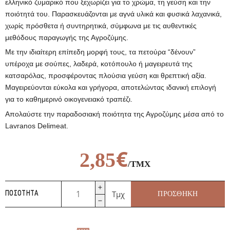
ελληνικό ζυμαρικό που ξεχωρίζει για το χρώμα, τη γεύση και την
ποιότητά του. Παρασκευάζονται με αγνά υλικά και φυσικά λαχανικά,
χωρίς πρόσθετα ή συντηρητικά, σύμφωνα με τις αυθεντικές
μεθόδους παραγωγής της Αγροζύμης.
Με την ιδιαίτερη επίπεδη μορφή τους, τα πετούρα “δένουν”
υπέροχα με σούπες, λαδερά, κοτόπουλο ή μαγειρευτά της
κατσαρόλας, προσφέροντας πλούσια γεύση και θρεπτική αξία.
Μαγειρεύονται εύκολα και γρήγορα, αποτελώντας ιδανική επιλογή
για το καθημερινό οικογενειακό τραπέζι.
Απολαύστε την παραδοσιακή ποιότητα της Αγροζύμης μέσα από το
Lavranos Delimeat.
€
2,85
/ΤΜΧ
Πέτουρα
Τμχ
ΠΡΟΣΘΉΚΗ
ΠΟΣΌΤΗΤΑ
Λαχανικών
500gr
Αγροζύμη