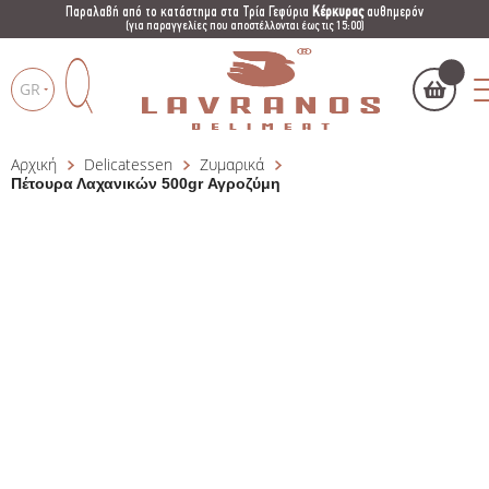
Παραλαβή από το κατάστημα στα Τρία Γεφύρια
Κέρκυρας
αυθημερόν
(για παραγγελίες που αποστέλλονται έως τις 15:00)
GR
Αρχική
Delicatessen
Ζυμαρικά
Το καλάθι μου
(
)
Products
Πέτουρα Λαχανικών 500gr Αγροζύμη
search
ΑΓΌΡΑΣΕ ΤΏΡΑ