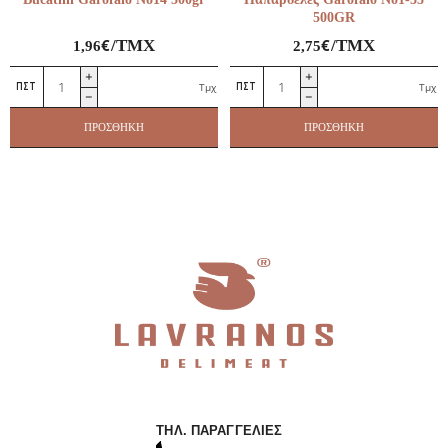
500GR
€
€
/ΤΜΧ
/ΤΜΧ
1,96
2,75
Bucatini
Παπαρδέλες
Τμχ
Τμχ
Garofalo
Garofalo
No14
No1-
ΠΡΟΣΘΉΚΗ
ΠΡΟΣΘΉΚΗ
500gr
35
ποσότητα
500GR
ποσότητα
ΤΗΛ. ΠΑΡΑΓΓΕΛΊΕΣ