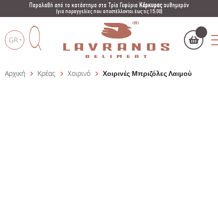
Παραλαβή από το κατάστημα στα Τρία Γεφύρια
Κέρκυρας
αυθημερόν
(για παραγγελίες που αποστέλλονται έως τις 15:00)
GR
Αρχική
Κρέας
Χοιρινό
Χοιρινές Μπριζόλες Λαιμού
Το καλάθι μου
(
)
Products
search
ΑΓΌΡΑΣΕ ΤΏΡΑ