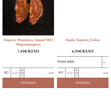
Χοιρινές Μπριζόλες Λαιμού Μ/Ο
Κιμάς Χοιρινός Σπάλα
Μαριναρισμένες
€
€
/ΚΙΛΌ
/ΚΙΛΌ
7,49
6,99
ΤΡΌΠΟΣ ΚΟΠΉΣ
Χοιρινές
Κιμάς
Κιλό
Κιλό
Μπριζόλες
Χοιρινός
Λαιμού
Σπάλα
ΠΡΟΣΘΉΚΗ
ΠΡΟΣΘΉΚΗ
Μ/
ποσότητα
Ο
Μαριναρισμένες
ποσότητα