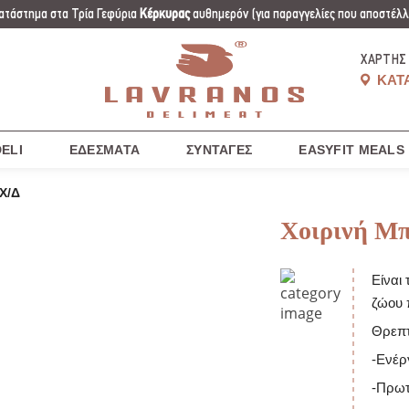
ατάστημα στα Τρία Γεφύρια
Κέρκυρας
αυθημερόν
(για παραγγελίες που αποστέλλο
ΧΆΡΤΗΣ
ΚΑΤ
ELI
ΕΔΈΣΜΑΤΑ
ΣΥΝΤΑΓΈΣ
EASYFIT MEALS
Χ/Δ
Χοιρινή Μπ
Είναι
ζώου 
Θρεπτ
-Ενέρ
-Πρωτε