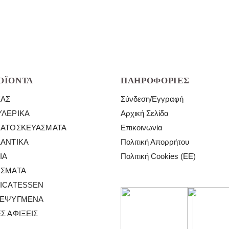
Μ/
ποσότητα
Ο
Μαριναρισμένες
ποσότητα
ΟΪΌΝΤΑ
ΠΛΗΡΟΦΟΡΊΕΣ
ΈΑΣ
Σύνδεση/Εγγραφή
ΛΕΡΙΚΆ
Αρχική Σελίδα
ΕΑΤΟΣΚΕΥΆΣΜΑΤΑ
Επικοινωνία
ΑΝΤΙΚΆ
Πολιτική Απορρήτου
ΙΆ
Πολιτική Cookies (ΕΕ)
ΈΣΜΑΤΑ
ICATESSEN
ΤΕΨΥΓΜΈΝΑ
Σ ΑΦΊΞΕΙΣ