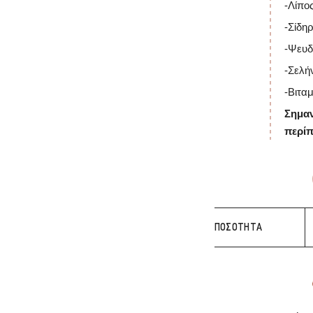
-Λίπος
-Σίδη
-Ψευδ
-Σελή
-Βιτα
Σημαν
περίπ
Χ
ΠΟΣΌΤΗΤΑ
Μ
Κ
Χ
Δ
π