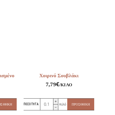
ισμένο
Χοιρινό Σουβλάκι
€
7,79
/ΚΙΛΌ
Χοιρινό
Κιλό
ΟΣΘΉΚΗ
ΠΟΣΌΤΗΤΑ
ΠΡΟΣΘΉΚΗ
Σουβλάκι
ποσότητα