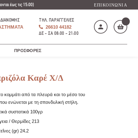
νται έως τις 15:00)
ΕΠΙΚΟΙΝΩΝΊΑ
 ΔΙΑΝΟΜΉΣ
ΤΗΛ. ΠΑΡΑΓΓΕΛΊΕΣ
ΑΣΤΉΜΑΤΑ
26610 44182
ΔΕ - ΣΑ 08:00 - 21:00
ΠΡΟΣΦΟΡΈΣ
Το καλάθι μου
(
)
ριζόλα Καρέ Χ/Δ
 το κομμάτι από τα πλευρά και το μέσο του
που ενώνεται με τη σπονδυλική στήλη.
ΑΓΌΡΑΣΕ ΤΏΡΑ
ικά συστατικά 100γρ
γεια / Θερμίδες 213
ΐνες (gr) 24.2