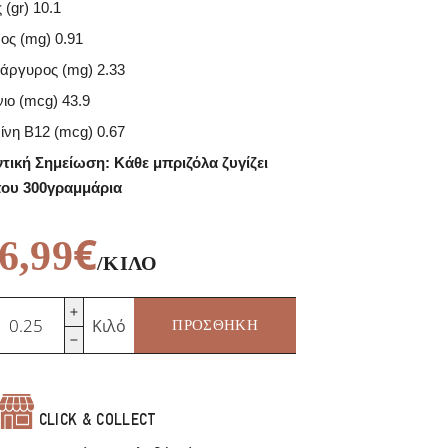
 (gr) 10.1
ρος (mg) 0.91
άργυρος (mg) 2.33
νιο (mcg) 43.9
μίνη B12 (mcg) 0.67
τική Σημείωση: Κάθε μπριζόλα ζυγίζει
ου 300γραμμάρια
€
6,99
/ΚΙΛΌ
οιρινή
Κιλό
ΠΡΟΣΘΉΚΗ
πριζόλα
αρέ
/
οσότητα
CLICK & COLLECT