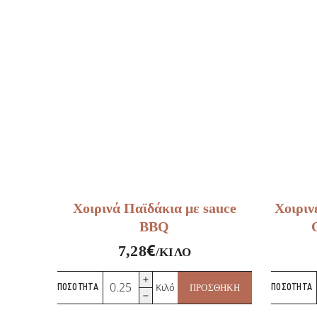
Χοιρινά Παϊδάκια με sauce
Χοιριν
BBQ
€
7,28
/ΚΙΛΌ
Χοιρινά
Κιλό
ΠΟΣΌΤΗΤΑ
ΠΡΟΣΘΉΚΗ
ΠΟΣΌΤΗΤΑ
Παϊδάκια
με