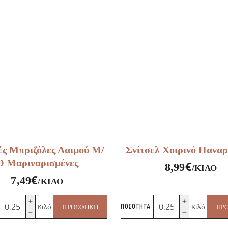
ές Μπριζόλες Λαιμού Μ/
Σνίτσελ Χοιρινό Παναρ
Ο Μαριναρισμένες
€
8,99
/ΚΙΛΌ
€
7,49
/ΚΙΛΌ
Χοιρινές
Σνίτσελ
Κιλό
Κιλό
ΠΡΟΣΘΉΚΗ
ΠΟΣΌΤΗΤΑ
ΠΡ
Μπριζόλες
Χοιρινό
Λαιμού
Παναρισμένο