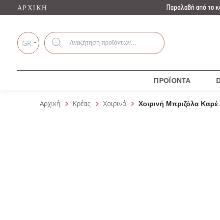
Παραλαβή από το κ
ΑΡΧΙΚΉ
Products
search
GR
ΠΡΟΪΌΝΤΑ
D
Αρχική
Κρέας
Χοιρινό
Χοιρινή Μπριζόλα Καρέ 