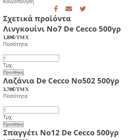
Κοινοποίηση
Σχετικά προϊόντα
Λινγκουίνι No7 De Cecco 500γρ
€
/ΤΜΧ
1,89
Ποσότητα
Λινγκουίνι
No7
Τμχ
De
Προσθήκη
Cecco
Λαζάνια De Cecco No502 500γρ
500γρ
€
/ΤΜΧ
3,78
ποσότητα
Ποσότητα
Λαζάνια
De
Τμχ
Cecco
Προσθήκη
No502
Σπαγγέτι No12 De Cecco 500γρ
500γρ