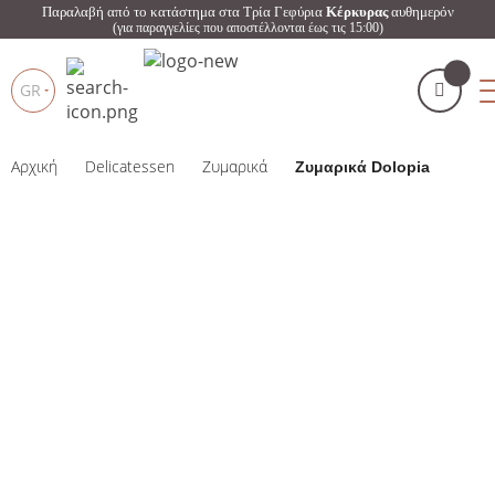
Παραλαβή από το κατάστημα στα Τρία Γεφύρια
Κέρκυρας
αυθημερόν
(για παραγγελίες που αποστέλλονται έως τις 15:00)
GR
Αρχική
Delicatessen
Ζυμαρικά
Ζυμαρικά Dolopia
Το καλάθι μου
(
)
Products
search
ΑΓΌΡΑΣΕ ΤΏΡΑ