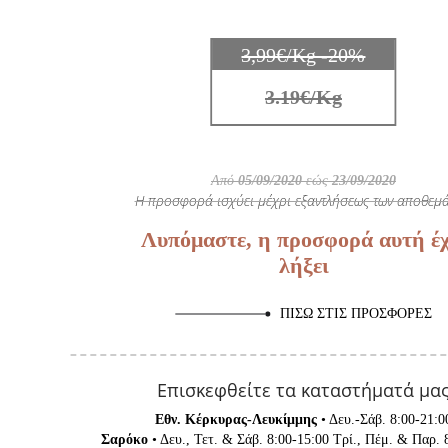
3,99€/Kg -20%
3.19€/Kg
Από
05/09/2020
εώς
23/09/2020
Η προσφορά ισχύει μέχρι εξαντλήσεως των αποθεμά
Λυπόμαστε, η προσφορά αυτή έχ
λήξει
ΠΊΣΩ ΣΤΙΣ ΠΡΟΣΦΟΡΈΣ
Επισκεφθείτε τα καταστήματά μα
Εθν. Κέρκυρας-Λευκίμμης
• Δευ.-Σάβ. 8:00-21:0
Σαρόκο
• Δευ., Τετ. & Σάβ. 8:00-15:00 Τρί., Πέμ. & Παρ. 