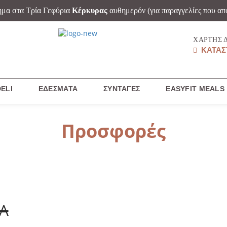
ημα στα Τρία Γεφύρια
Κέρκυρας
αυθημερόν
(για παραγγελίες που απ
ΧΆΡΤΗΣ 
ΚΑΤΑΣ
ELI
ΕΔΈΣΜΑΤΑ
ΣΥΝΤΑΓΈΣ
EASYFIT MEALS
Προσφορές
Α