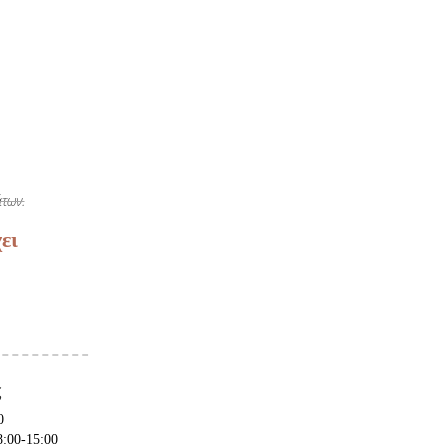
των.
ει
ς
0
8:00-15:00