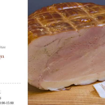
των.
ει
ς
0
8:00-15:00