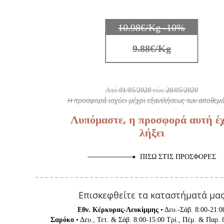
10.98€/Kg -10%
9.88€/Kg
Από
01/05/2020
εώς
20/05/2020
Η προσφορά ισχύει μέχρι εξαντλήσεως των αποθεμά
Λυπόμαστε, η προσφορά αυτή έχ
λήξει
ΠΊΣΩ ΣΤΙΣ ΠΡΟΣΦΟΡΈΣ
Επισκεφθείτε τα καταστήματά μα
Εθν. Κέρκυρας-Λευκίμμης
• Δευ.-Σάβ. 8:00-21:0
Σαρόκο
• Δευ., Τετ. & Σάβ. 8:00-15:00 Τρί., Πέμ. & Παρ. 