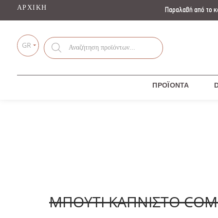
ΑΡΧΙΚΉ
Παραλαβή από το κ
Products
GR
search
ΠΡΟΪΌΝΤΑ
D
ΜΠΟΥΤΙ ΚΑΠΝΙΣΤΟ CO