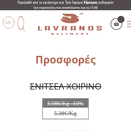
Παραλαβή από το κατάστημα στα Τρία Γεφύρια
Κέρκυρας
αυθημερόν
(για παραγγελίες που αποστέλλονται έως τις 15:00)
GR
Το καλάθι μου
(
)
Products
search
Προσφορές
ΣΝΙΤΣΕΛ ΧΟΙΡΙΝΟ
ΑΓΌΡΑΣΕ ΤΏΡΑ
5.98€/Kg -10%
5.38€/Kg