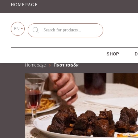
HOMEPAGE
Products
EN
search
SHOP
D
Homepage
Παστιτσάδα