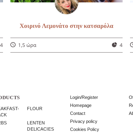
Χοιρινό Λεμονάτο στην κατσαρόλα
4
1,5 ώρα
4
ODUCTS
Login/Register
Of
Homepage
R
AKFAST-
FLOUR
Contact
A
ACK
Privacy policy
RBS
LENTEN
DELICACIES
Cookies Policy