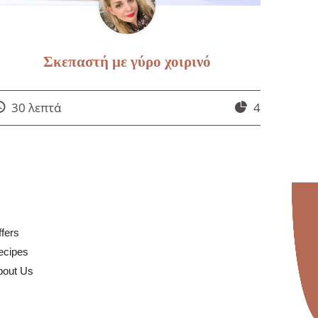
Σκεπαστή με γύρο χοιρινό
30 λεπτά
4
fers
ecipes
bout Us