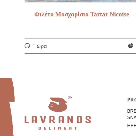
Φιλέτο Μοσχαρίσιο Tartar Nicoise
1 ώρα
PR
BRE
SN
HE