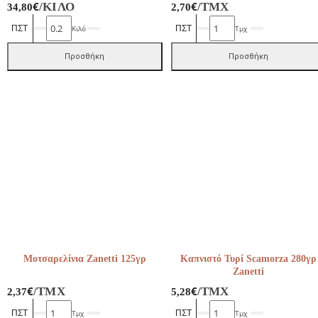
€
€
/ΚΙΛΌ
/ΤΜΧ
34,80
2,70
Πεκορίνο
Σάλτσα
Κιλό
Τμχ
Σαρδηνίας
Πίτσας
ποσότητα
310ml
Προσθήκη
Προσθήκη
Γουμένισσες
ποσότητα
Μοτσαρελίνια Zanetti 125γρ
Καπνιστό Τυρί Scamorza 280γρ
Zanetti
€
€
/ΤΜΧ
/ΤΜΧ
2,37
5,28
Μοτσαρελίνια
Καπνιστό
Τμχ
Τμχ