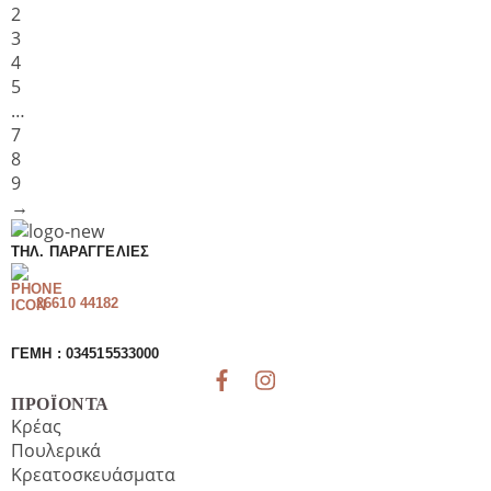
270γρ
ποσότητα
2
ποσότητα
3
4
5
…
7
8
9
→
ΤΗΛ. ΠΑΡΑΓΓΕΛΊΕΣ
26610 44182
ΓΕΜΗ : 034515533000
ΠΡΟΪΌΝΤΑ
Κρέας
Πουλερικά
Κρεατοσκευάσματα