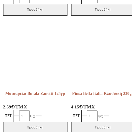
Zanetti
Τυρί
125γρ
Scamorza
Προσθήκη
Προσθήκη
ποσότητα
280γρ
Zanetti
ποσότητα
Μοτσαρέλα Bufala Zanetti 125γρ
Pinsa Bella Italia Κλασσική 230γ
€
€
/ΤΜΧ
/ΤΜΧ
2,59
4,15
Μοτσαρέλα
Pinsa
Τμχ
Τμχ
Bufala
Bella
Zanetti
Italia
Προσθήκη
Προσθήκη