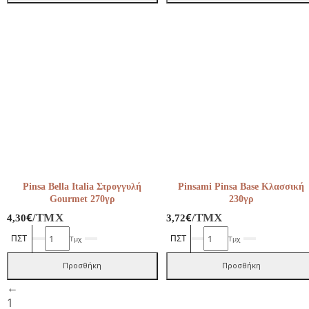
125γρ
Κλασσική
ποσότητα
230γρ
ποσότητα
Pinsa Bella Italia Στρογγυλή
Pinsami Pinsa Base Κλασσική
Gourmet 270γρ
230γρ
€
€
/ΤΜΧ
/ΤΜΧ
4,30
3,72
Pinsa
Pinsami
Τμχ
Τμχ
Bella
Pinsa
Italia
Base
Προσθήκη
Προσθήκη
Στρογγυλή
Κλασσική
←
Gourmet
230γρ
1