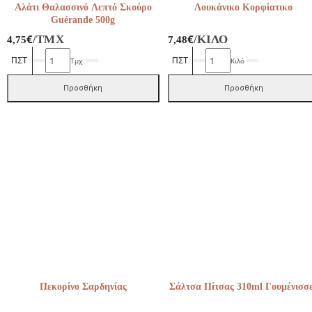
Αλάτι Θαλασσινό Λεπτό Σκούρο
Λουκάνικο Κορφίατικο
Guérande 500g
€
€
/ΤΜΧ
/ΚΙΛΌ
4,75
7,48
Αλάτι
Λουκάνικο
Τμχ
Κιλό
Θαλασσινό
Κορφίατικο
Λεπτό
ποσότητα
Προσθήκη
Προσθήκη
Σκούρο
Guérande
500g
ποσότητα
Πεκορίνο Σαρδηνίας
Σάλτσα Πίτσας 310ml Γουμένισσ