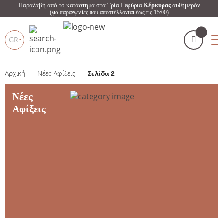
Παραλαβή από το κατάστημα στα Τρία Γεφύρια
Κέρκυρας
αυθημερόν
(για παραγγελίες που αποστέλλονται έως τις 15:00)
GR
Αρχική
Νέες Αφίξεις
Σελίδα 2
Το καλάθι μου
(
)
Products
search
Νέες
Αφίξεις
ΑΓΌΡΑΣΕ ΤΏΡΑ