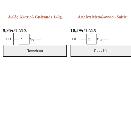
Ανθός Αλατιού Guérande 140g
Αφρίνα Μεσολογγίου Saltic
€
€
/ΤΜΧ
/ΤΜΧ
9,95
10,59
Ανθός
Αφρίνα
Τμχ
Τμχ
Αλατιού
Μεσολογγίου
Guérande
Saltic
Προσθήκη
Προσθήκη
140g
ποσότητα
ποσότητα