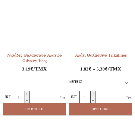
BOSKA
ποσότητα
Νιφάδες Θαλασσινού Αλατιού
Αλάτι Θαλασσινό Trikalinos
Odyssey 100g
€
€
€
/ΤΜΧ
/ΤΜΧ
3,19
1,82
–
5,30
ΜΈΓΕΘΟΣ
Νιφάδες
Αλάτι
Τμχ
Τμχ
Θαλασσινού
Θαλασσινό
Αλατιού
Trikalinos
ΠΡΟΣΘΉΚΗ
ΠΡΟΣΘΉΚΗ
Odyssey
ποσότητα
100g
ποσότητα