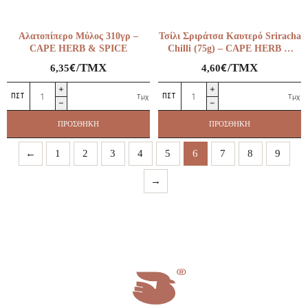
ποσότητα
Αλατοπίπερο Μύλος 310γρ –
Τσίλι Σριράτσα Καυτερό Sriracha
CAPE HERB & SPICE
Chilli (75g) – CAPE HERB &
SPICE
€
€
/ΤΜΧ
/ΤΜΧ
6,35
4,60
Αλατοπίπερο
Τσίλι
Τμχ
Τμχ
Μύλος
Σριράτσα
310γρ
Καυτερό
ΠΡΟΣΘΉΚΗ
ΠΡΟΣΘΉΚΗ
–
Sriracha
CAPE
Chilli
←
1
2
3
4
5
6
7
8
9
HERB
(75g)
&
–
→
SPICE
CAPE
ποσότητα
HERB
&
SPICE
ποσότητα