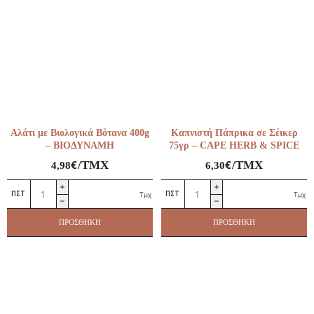
Αλάτι με Βιολογικά Βότανα 400g
Καπνιστή Πάπρικα σε Σέικερ
– ΒΙΟΔΥΝΑΜΗ
75γρ – CAPE HERB & SPICE
€
€
/ΤΜΧ
/ΤΜΧ
4,98
6,30
Αλάτι
Καπνιστή
Τμχ
Τμχ
με
Πάπρικα
Βιολογικά
σε
ΠΡΟΣΘΉΚΗ
ΠΡΟΣΘΉΚΗ
Βότανα
Σέικερ
400g
75γρ
–
–
ΒΙΟΔΥΝΑΜΗ
CAPE
ποσότητα
HERB
&