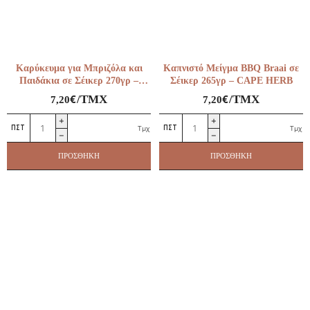
ποσότητα
Καρύκευμα για Μπριζόλα και
Καπνιστό Μείγμα BBQ Braai σε
Παιδάκια σε Σέικερ 270γρ –
Σέικερ 265γρ – CAPE HERB
CAPE HERB & SPICE
€
€
/ΤΜΧ
/ΤΜΧ
7,20
7,20
Καρύκευμα
Καπνιστό
Τμχ
Τμχ
για
Μείγμα
Μπριζόλα
BBQ
ΠΡΟΣΘΉΚΗ
ΠΡΟΣΘΉΚΗ
και
Braai
Παιδάκια
σε
σε
Σέικερ
Σέικερ
265γρ
270γρ
–
–
CAPE
CAPE
HERB
HERB
ποσότητα
&
SPICE