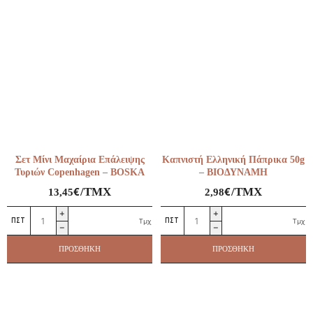
Σετ Μίνι Μαχαίρια Επάλειψης
Καπνιστή Ελληνική Πάπρικα 50g
Τυριών Copenhagen – BOSKA
– ΒΙΟΔΥΝΑΜΗ
€
€
/ΤΜΧ
/ΤΜΧ
13,45
2,98
Σετ
Καπνιστή
Τμχ
Τμχ
Μίνι
Ελληνική
Μαχαίρια
Πάπρικα
ΠΡΟΣΘΉΚΗ
ΠΡΟΣΘΉΚΗ
Επάλειψης
50g
Τυριών
–
Copenhagen
ΒΙΟΔΥΝΑΜΗ
–
ποσότητα