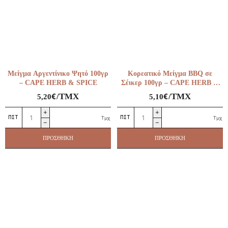
SPICE
ποσότητα
Μείγμα Αργεντίνικο Ψητό 100γρ
Κορεατικό Μείγμα BBQ σε
– CAPE HERB & SPICE
Σέικερ 100γρ – CAPE HERB &
SPICE
€
€
/ΤΜΧ
/ΤΜΧ
5,20
5,10
Μείγμα
Κορεατικό
Τμχ
Τμχ
Αργεντίνικο
Μείγμα
Ψητό
BBQ
ΠΡΟΣΘΉΚΗ
ΠΡΟΣΘΉΚΗ
100γρ
σε
–
Σέικερ
CAPE
100γρ
HERB
–
&
CAPE
SPICE
HERB
ποσότητα
&
SPICE