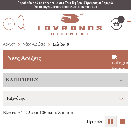
Παραλαβή από το κατάστημα στα Τρία Γεφύρια
Κέρκυρας
αυθημερόν
(για παραγγελίες που αποστέλλονται έως τις 15:00)
GR
Αρχική
Νέες Αφίξεις
Σελίδα 6
Το καλάθι μου
(
)
Products
search
Νέες Αφίξεις
ΚΑΤΗΓΟΡΊΕΣ
ΑΓΌΡΑΣΕ ΤΏΡΑ
Βλέπετε 61–72 από 106 αποτελέσματα
Προβολή: