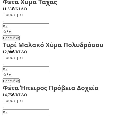
Φέτα Χύμα Τάχας
€
/ΚΙΛΌ
11,53
Ποσότητα
Φέτα
Χύμα
Κιλό
Τάχας
Προσθήκη
ποσότητα
Τυρί Μαλακό Χύμα Πολυδρόσου
€
/ΚΙΛΌ
12,98
Ποσότητα
Τυρί
Μαλακό
Κιλό
Χύμα
Προσθήκη
Πολυδρόσου
Φέτα Ήπειρος Πρόβεια Δοχείο
ποσότητα
€
/ΚΙΛΌ
14,75
Ποσότητα
Φέτα