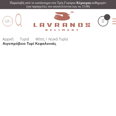
Παραλαβή από το κατάστημα στα Τρία Γεφύρια
Κέρκυρας
αυθημερόν
(για παραγγελίες που αποστέλλονται έως τις 15:00)
GR
Αρχική
Τυριά
Φέτες / Λευκά Τυρία
Το καλάθι μου
(
)
Products
Αιγοπρόβειο Τυρί Κεφαλονιάς
search
ΑΓΌΡΑΣΕ ΤΏΡΑ