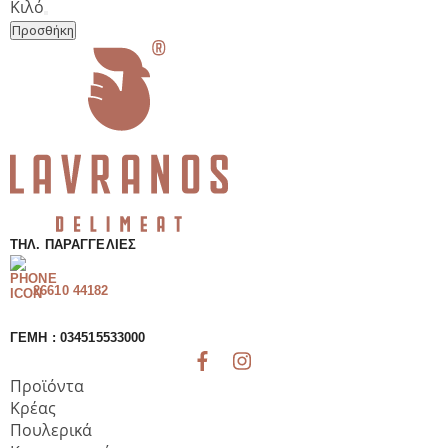
Ήπειρος
Κιλό
Πρόβεια
Προσθήκη
Δοχείο
ποσότητα
ΤΗΛ. ΠΑΡΑΓΓΕΛΊΕΣ
26610 44182
ΓΕΜΗ : 034515533000
Προϊόντα
Κρέας
Πουλερικά