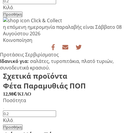
Αιγοπρόβειο
Τυρί
Κιλό
Κεφαλονιάς
Προσθήκη
ποσότητα
Click & Collect
η επόμενη ημερομηνία παραλαβής είναι
Σάββατο 08
Αυγούστου 2026
Κοινοποίηση
Προτάσεις Σερβιρίσματος
Ιδανικό για:
σαλάτες, τυροπιτάκια, πλατό τυριών,
συνοδευτικά κρασιού.
Σχετικά προϊόντα
Φέτα Παραμυθιάς ΠΟΠ
€
/ΚΙΛΌ
12,98
Ποσότητα
Φέτα
Παραμυθιάς
Κιλό
ΠΟΠ
Προσθήκη
ποσότητα