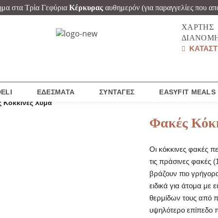
ημα στα Τρία Γεφύρια
Κέρκυρας
αυθημερόν
(για παραγγελίες που απ
ΧΆΡΤΗΣ
ΔΙΑΝΟΜ
ΚΑΤΑΣΤ
ELI
ΕΔΈΣΜΑΤΑ
ΣΥΝΤΑΓΈΣ
EASYFIT MEALS
 Κόκκινες Χύμα
Φακές Κόκ
Οι κόκκινες φακές π
τις πράσινες φακές (
βράζουν πιο γρήγορα
ειδικά για άτομα με 
θερμίδων τους από πρ
υψηλότερο επίπεδο π