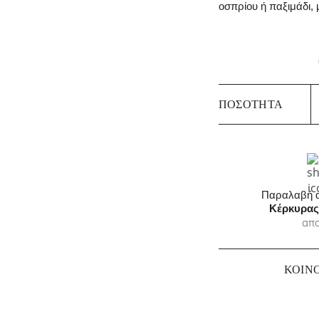
οσπρίου ή παξιμάδι, 
Φ
ΠΟΣΌΤΗΤΑ
Κ
Χ
π
Παραλαβή α
Κέρκυρας
απο
ΚΟΙΝ