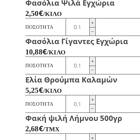
Φασόλια Ψιλά Εγχώρια
€
2,50
/ΚΙΛΌ
Φασόλια
ΠΟΣΌΤΗΤΑ
Ψιλά
Εγχώρια
Φασόλια Γίγαντες Εγχώρια
ποσότητα
€
10,88
/ΚΙΛΌ
Φασόλια
ΠΟΣΌΤΗΤΑ
Γίγαντες
Εγχώρια
Ελία Θρούμπα Καλαμών
ποσότητα
€
5,25
/ΚΙΛΌ
Ελία
ΠΟΣΌΤΗΤΑ
Θρούμπα
Καλαμών
Φακή ψιλή Λήμνου 500γρ
ποσότητα
€
2,68
/ΤΜΧ
Φακή