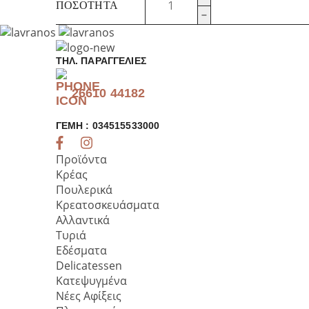
ΠΟΣΌΤΗΤΑ
ψιλή
Λήμνου
500γρ
ποσότητα
ΤΗΛ. ΠΑΡΑΓΓΕΛΊΕΣ
26610 44182
ΓΕΜΗ : 034515533000
Προϊόντα
Κρέας
Πουλερικά
Κρεατοσκευάσματα
Αλλαντικά
Τυριά
Εδέσματα
Delicatessen
Κατεψυγμένα
Νέες Αφίξεις