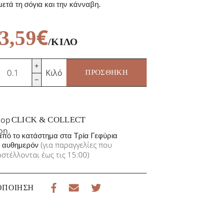
μετά τη σόγια και την κάνναβη.
€
3,59
/ΚΙΛΌ
ακές
Κιλό
ΠΡΟΣΘΉΚΗ
όκκινες
ύμα
οσότητα
CLICK & COLLECT
πό το κατάστημα στα Τρία Γεφύρια
(για παραγγελίες που
αυθημερόν
στέλλονται έως τις 15:00)
ΟΠΟΊΗΣΗ