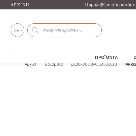
Παραλαβή από το κατάστ
ΑΡΧΙΚΉ
Products
search
GR
ΠΡΟΪΌΝΤΑ
D
Αρχική
Εδέσματα
Σαρακοστιανά Εδέσματα
Φακές