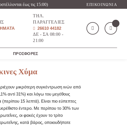
οστέλλονται έως τις 15:00)
ΕΠΙΚΟΙΝΩΝΊΑ
ΤΗΛ.
ΉΣ
ΠΑΡΑΓΓΕΛΊΕΣ
ΉΜΑΤΑ
26610 44182
ΔΕ - ΣΑ 08:00 -
21:00
Το καλάθι μου
(
)
ΠΡΟΣΦΟΡΈΣ
κινες Χύμα
εριέχουν μικρότερη συγκέντρωση ινών από
11% αντί 31%) και λόγω του μεγέθους
ΑΓΌΡΑΣΕ ΤΏΡΑ
 (περίπου 15 λεπτά). Είναι πιο εύπεπτες
ευερέθιστο έντερο. Με περίπου το 30% των
ωτεΐνες, οι φακές έχουν το τρίτο
ρωτεΐνης, κατά βάρος, οποιουδήποτε