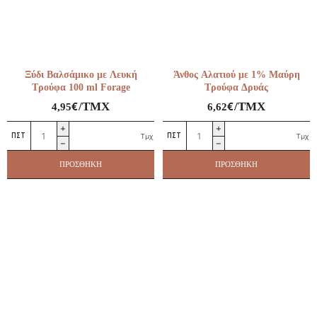
Ξύδι Βαλσάμικο με Λευκή
Άνθος Αλατιού με 1% Μαύρη
Τρούφα 100 ml Forage
Τρούφα Δρυάς
€
€
/ΤΜΧ
/ΤΜΧ
4,95
6,62
Ξύδι
Άνθος
Τμχ
Τμχ
Βαλσάμικο
Αλατιού
με
με
ΠΡΟΣΘΉΚΗ
ΠΡΟΣΘΉΚΗ
Λευκή
1%
Τρούφα
Μαύρη
100
Τρούφα
ml
Δρυάς
Forage
ποσότητα
ποσότητα