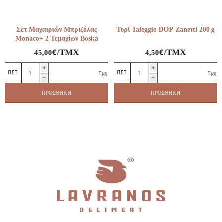
Σετ Μαχαιριών Μπριζόλας
Τυρί Taleggio DOP Zanetti 200 g
Monaco+ 2 Τεμαχίων Boska
€
€
/ΤΜΧ
/ΤΜΧ
45,00
4,50
Σετ
Τυρί
Τμχ
Τμχ
Μαχαιριών
Taleggio
Μπριζόλας
DOP
ΠΡΟΣΘΉΚΗ
ΠΡΟΣΘΉΚΗ
Monaco+
Zanetti
2
200 g
Τεμαχίων
ποσότητα
Boska
ποσότητα