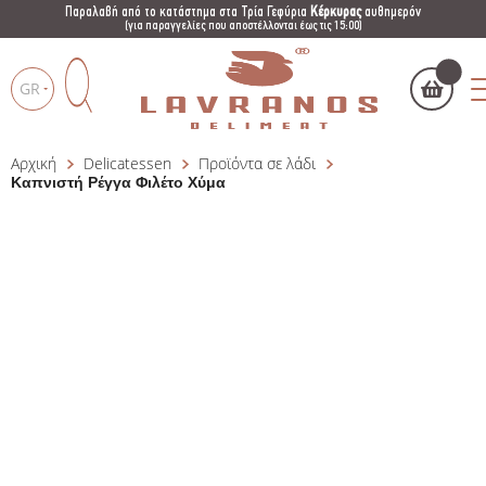
Παραλαβή από το κατάστημα στα Τρία Γεφύρια
Κέρκυρας
αυθημερόν
(για παραγγελίες που αποστέλλονται έως τις 15:00)
GR
Αρχική
Delicatessen
Προϊόντα σε λάδι
Το καλάθι μου
(
)
Products
Καπνιστή Ρέγγα Φιλέτο Χύμα
search
ΑΓΌΡΑΣΕ ΤΏΡΑ