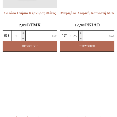
Σαλάδο Γνήσιο Κέρκυρας Φέτες
Μπριζόλα Χοιρινή Καπνιστή Μ/Κ
€
€
/ΤΜΧ
/ΚΙΛΌ
2,09
12,98
Σαλάδο
Μπριζόλα
Τμχ
Κιλό
Γνήσιο
Χοιρινή
Κέρκυρας
Καπνιστή
ΠΡΟΣΘΉΚΗ
ΠΡΟΣΘΉΚΗ
Φέτες
Μ/
ποσότητα
Κ
ποσότητα