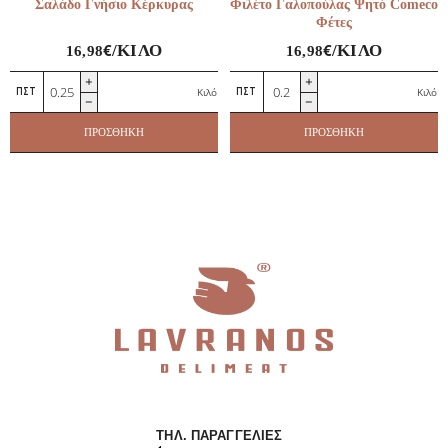
Σαλάδο Γνήσιο Κέρκυρας
Φιλέτο Γαλοπούλας Ψητό Comeco
Φέτες
€
€
/ΚΙΛΌ
/ΚΙΛΌ
16,98
16,98
Σαλάδο
Φιλέτο
Κιλό
Κιλό
Γνήσιο
Γαλοπούλας
Κέρκυρας
Ψητό
ΠΡΟΣΘΉΚΗ
ΠΡΟΣΘΉΚΗ
ποσότητα
Comeco
Φέτες
ποσότητα
ΤΗΛ. ΠΑΡΑΓΓΕΛΊΕΣ