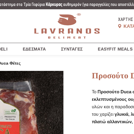
ατάστημα στα Τρία Γεφύρια
Κέρκυρας
αυθημερόν
(για παραγγελίες που αποστέλλο
ΧΆΡΤΗΣ
ΚΑΤ
ELI
ΕΔΈΣΜΑΤΑ
ΣΥΝΤΑΓΈΣ
EASYFIT MEALS
uca Φέτες
Προσούτο 
Το
Προσούτο Duca σ
εκλεπτυσμένους ου
υλών και η παραδοσ
του χαρίζει
γλυκιά, 
πλατώ αλλαντικών, 