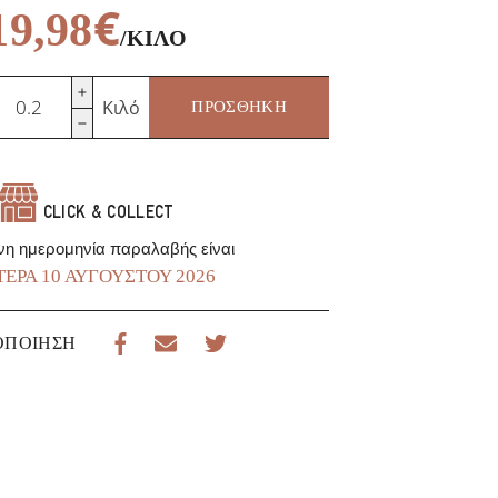
€
19,98
/ΚΙΛΌ
ροσούτο
Κιλό
ΠΡΟΣΘΉΚΗ
uca
έτες
οσότητα
CLICK & COLLECT
νη ημερομηνία παραλαβής είναι
ΈΡΑ 10 ΑΥΓΟΎΣΤΟΥ 2026
ΟΠΟΊΗΣΗ