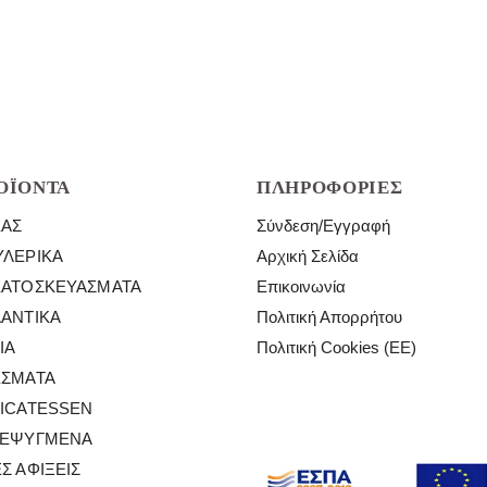
Φέτες
Napoli
ποσότητα
ποσότητα
ΟΪΌΝΤΑ
ΠΛΗΡΟΦΟΡΊΕΣ
ΈΑΣ
Σύνδεση/Εγγραφή
ΛΕΡΙΚΆ
Αρχική Σελίδα
ΕΑΤΟΣΚΕΥΆΣΜΑΤΑ
Επικοινωνία
ΑΝΤΙΚΆ
Πολιτική Απορρήτου
ΙΆ
Πολιτική Cookies (ΕΕ)
ΈΣΜΑΤΑ
ICATESSEN
ΤΕΨΥΓΜΈΝΑ
Σ ΑΦΊΞΕΙΣ