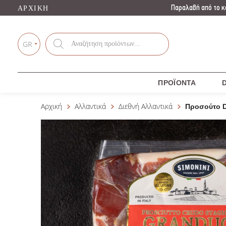
Παραλαβή από το κ
ΑΡΧΙΚΉ
Products
search
GR
ΠΡΟΪΌΝΤΑ
D
Αρχική
Αλλαντικά
Διεθνή Αλλαντικά
Προσούτο D