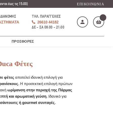
νται έως τις 15:00)
ΕΠΙΚΟΙΝΩΝΊΑ
 ΔΙΑΝΟΜΉΣ
ΤΗΛ. ΠΑΡΑΓΓΕΛΊΕΣ
ΑΣΤΉΜΑΤΑ
26610 44182
ΔΕ - ΣΑ 08:00 - 21:00
ΠΡΟΣΦΟΡΈΣ
Το καλάθι μου
(
)
Duca Φέτες
ε φέτες
αποτελεί ιδανική επιλογή για
ρανίσκους
. Η προσεκτική επιλογή πρώτων
ΑΓΌΡΑΣΕ ΤΏΡΑ
ιακή
ωρίμανση στην περιοχή της Πάρμας
λεπτή και αρωματική γεύση
. Ιδανικό για
σάντουιτς ή gourmet συνταγές
.