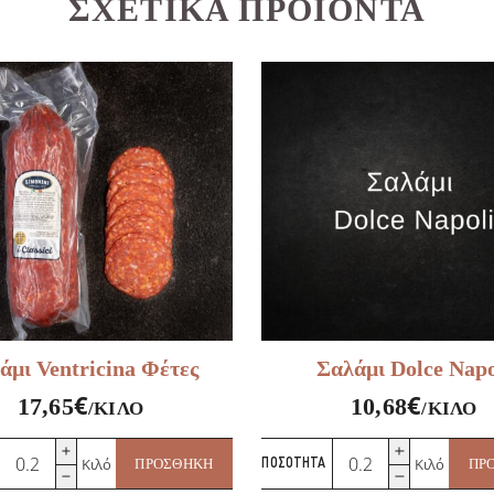
ΣΧΕΤΙΚΆ ΠΡΟΪΌΝΤΑ
άμι Ventricina Φέτες
Σαλάμι Dolce Napo
€
€
17,65
10,68
/ΚΙΛΌ
/ΚΙΛΌ
Σαλάμι
Σαλάμι
Κιλό
Κιλό
ΠΡΟΣΘΉΚΗ
ΠΟΣΌΤΗΤΑ
ΠΡ
Ventricina
Dolce