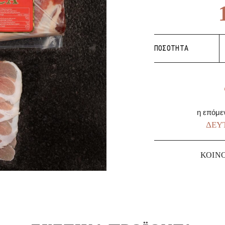
Π
ΠΟΣΌΤΗΤΑ
D
Φ
π
η επόμε
ΔΕΥΤ
ΚΟΙΝ