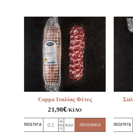
Coppa Ιταλίας Φέτες
Σαλ
€
21,98
/ΚΙΛΌ
Coppa
Κιλό
ΠΟΣΌΤΗΤΑ
ΠΡΟΣΘΉΚΗ
ΠΟΣΌΤΗΤΑ
Ιταλίας