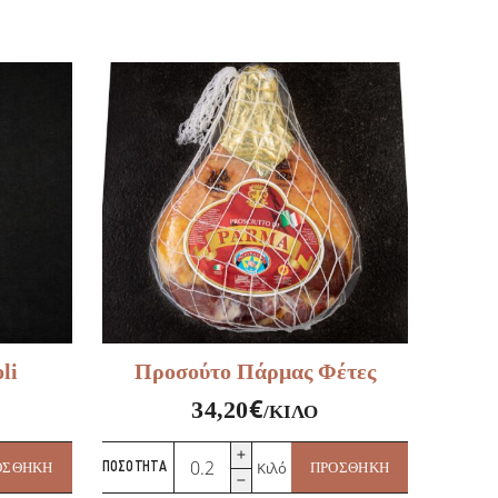
li
Προσούτο Πάρμας Φέτες
€
34,20
/ΚΙΛΌ
Προσούτο
Κιλό
ΟΣΘΉΚΗ
ΠΟΣΌΤΗΤΑ
ΠΡΟΣΘΉΚΗ
Πάρμας