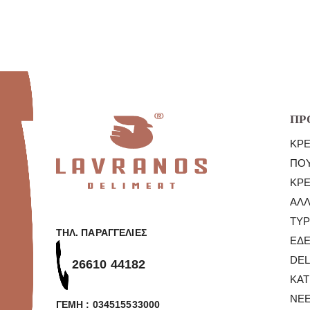
Φέτες
ποσότητα
ΠΡ
ΚΡ
ΠΟΥ
ΚΡ
ΑΛΛ
ΤΥΡ
ΤΗΛ. ΠΑΡΑΓΓΕΛΊΕΣ
ΕΔ
DEL
26610 44182
ΚΑ
ΝΈΕ
ΓΕΜΗ : 034515533000