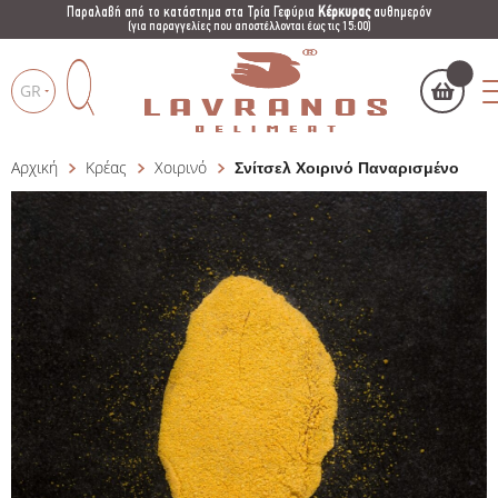
Παραλαβή από το κατάστημα στα Τρία Γεφύρια
Κέρκυρας
αυθημερόν
(για παραγγελίες που αποστέλλονται έως τις 15:00)
GR
Αρχική
Κρέας
Χοιρινό
Σνίτσελ Χοιρινό Παναρισμένο
Το καλάθι μου
(
)
Products
search
ΑΓΌΡΑΣΕ ΤΏΡΑ