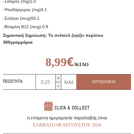
-Σίδηρος (mg)1.0
-Ψευδάργυρος (mg)4.1
-Σελήνιο (mcg)50.1
-Βιταμίνη B12 (mcg) 0.8
Σημαντική Σημείωση: Το σνίτσελ ζυγίζει περίπου
300γραμμάρια
€
8,99
/ΚΙΛΌ
Σνίτσελ
Κιλό
ΠΡΟΣΘΉΚΗ
ΠΟΣΌΤΗΤΑ
Χοιρινό
Παναρισμένο
ποσότητα
CLICK & COLLECT
η επόμενη ημερομηνία παραλαβής είναι
ΣΆΒΒΑΤΟ 08 ΑΥΓΟΎΣΤΟΥ 2026