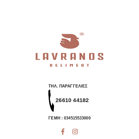
με
Πιπερία/
Κρεμμύδι
ποσότητα
ΤΗΛ. ΠΑΡΑΓΓΕΛΊΕΣ
26610 44182
ΓΕΜΗ : 034515533000