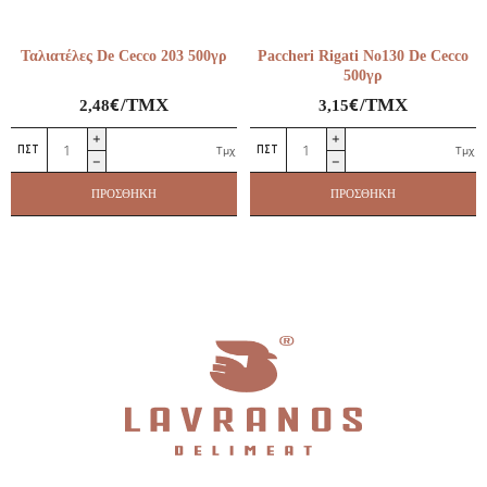
Ταλιατέλες De Cecco 203 500γρ
Paccheri Rigati No130 De Cecco
500γρ
€
€
/ΤΜΧ
/ΤΜΧ
2,48
3,15
Ταλιατέλες
Paccheri
Τμχ
Τμχ
De
Rigati
Cecco
No130
ΠΡΟΣΘΉΚΗ
ΠΡΟΣΘΉΚΗ
203
De
500γρ
Cecco
ποσότητα
500γρ
ποσότητα