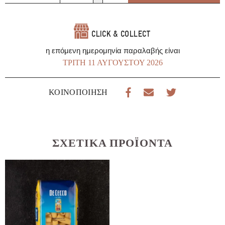
Gragnano
Gentile
ποσότητα
CLICK & COLLECT
η επόμενη ημερομηνία παραλαβής είναι
ΤΡΊΤΗ 11 ΑΥΓΟΎΣΤΟΥ 2026
ΚΟΙΝΟΠΟΊΗΣΗ
ΣΧΕΤΙΚΆ ΠΡΟΪΌΝΤΑ