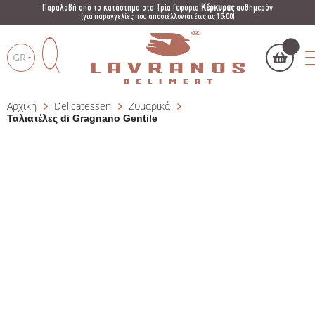
Παραλαβή από το κατάστημα στα Τρία Γεφύρια
Κέρκυρας
αυθημερόν
(για παραγγελίες που αποστέλλονται έως τις 15:00)
GR
Αρχική
Delicatessen
Ζυμαρικά
Το καλάθι μου
(
)
Products
Ταλιατέλες di Gragnano Gentile
search
ΑΓΌΡΑΣΕ ΤΏΡΑ