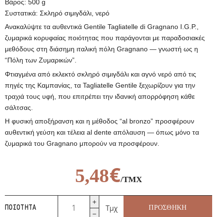
Βάρος: 500 g
Συστατικά: Σκληρό σιμιγδάλι, νερό
Ανακαλύψτε τα αυθεντικά Gentile Tagliatelle di Gragnano I.G.P.,
ζυμαρικά κορυφαίας ποιότητας που παράγονται με παραδοσιακές
μεθόδους στη διάσημη ιταλική πόλη Gragnano — γνωστή ως η
“Πόλη των Ζυμαρικών”.
Φτιαγμένα από εκλεκτό σκληρό σιμιγδάλι και αγνό νερό από τις
πηγές της Καμπανίας, τα Tagliatelle Gentile ξεχωρίζουν για την
τραχιά τους υφή, που επιτρέπει την ιδανική απορρόφηση κάθε
σάλτσας.
Η φυσική αποξήρανση και η μέθοδος “al bronzo” προσφέρουν
αυθεντική γεύση και τέλεια al dente απόλαυση — όπως μόνο τα
ζυμαρικά του Gragnano μπορούν να προσφέρουν.
€
5,48
/ΤΜΧ
Ταλιατέλες
Τμχ
ΠΡΟΣΘΉΚΗ
ΠΟΣΌΤΗΤΑ
di