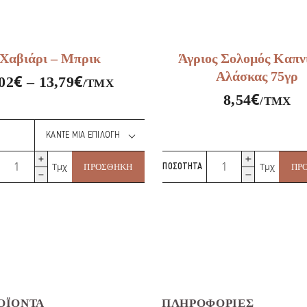
Χαβιάρι – Μπρικ
Άγριος Σολομός Καπν
Αλάσκας 75γρ
€
€
02
–
13,79
/ΤΜΧ
€
8,54
/ΤΜΧ
Χαβιάρι
Άγριος
Τμχ
Τμχ
ΠΡΟΣΘΉΚΗ
ΠΟΣΌΤΗΤΑ
ΠΡ
-
Σολομός
Μπρικ
Καπνιστός
ποσότητα
Αλάσκας
75γρ
ποσότητα
ΟΪΌΝΤΑ
ΠΛΗΡΟΦΟΡΊΕΣ