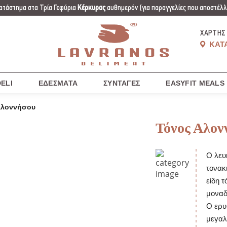
ατάστημα στα Τρία Γεφύρια
Κέρκυρας
αυθημερόν
(για παραγγελίες που αποστέλλο
ΧΆΡΤΗΣ
ΚΑΤ
ELI
ΕΔΈΣΜΑΤΑ
ΣΥΝΤΑΓΈΣ
EASYFIT MEALS
Αλοννήσου
Τόνος Αλον
Ο λευ
τονακ
είδη τ
μοναδ
Ο ερυθ
μεγαλ