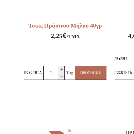
Τσιπς Πράσινου Μήλου 40γρ
€
2,25
4,
/ΤΜΧ
ΓΕΎΣΕΙΣ
Τσιπς
Τμχ
ΠΟΣΌΤΗΤΑ
ΠΡΟΣΘΉΚΗ
ΠΟΣΌΤΗΤΑ
Πράσινου
Μήλου
40γρ
ποσότητα
ΠΡ