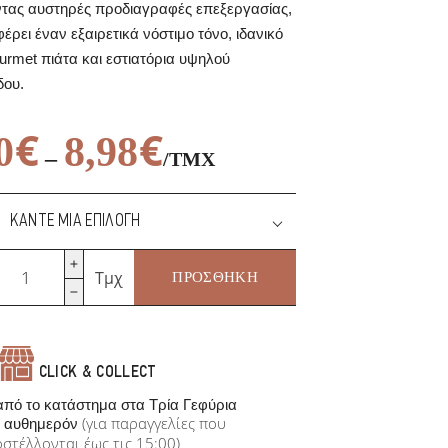
τας αυστηρές προδιαγραφές επεξεργασίας,
έρει έναν εξαιρετικά νόστιμο τόνο, ιδανικό
ourmet πιάτα και εστιατόρια υψηλού
δου.
€
€
0
8,98
–
/ΤΜΧ
€
98
/ΤΜΧ
όνος
Τμχ
ΠΡΟΣΘΉΚΗ
λοννήσου
οσότητα
CLICK & COLLECT
πό το κατάστημα στα Τρία Γεφύρια
(για παραγγελίες που
αυθημερόν
στέλλονται έως τις 15:00)