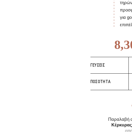
τηρών
προσφ
για g
επιπέ
8,3
€
8,30
8,
ΓΕΎΣΕΙΣ
Τ
ΠΟΣΌΤΗΤΑ
Α
π
Παραλαβή α
Κέρκυρας
απο