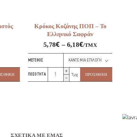
ιστός
Κρόκος Κοζάνης ΠΟΠ – Το
Ελληνικό Σαφράν
€
€
5,78
–
6,18
/ΤΜΧ
ΜΈΓΕΘΟΣ
Κρόκος
Τμχ
ΟΣΘΉΚΗ
ΠΟΣΌΤΗΤΑ
ΠΡΟΣΘΉΚΗ
Κοζάνης
ΠΟΠ
–
Το
Ελληνικό
Σαφράν
ποσότητα
ΣΧΕΤΙΚΆ ΜΕ ΕΜΆΣ