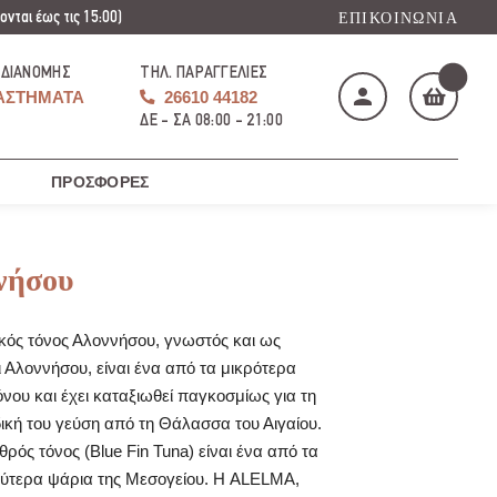
νται έως τις 15:00)
ΕΠΙΚΟΙΝΩΝΊΑ
 ΔΙΑΝΟΜΉΣ
ΤΗΛ. ΠΑΡΑΓΓΕΛΊΕΣ
ΑΣΤΉΜΑΤΑ
26610 44182
ΔΕ - ΣΑ 08:00 - 21:00
ΠΡΟΣΦΟΡΈΣ
Το καλάθι μου
(
)
νήσου
κός τόνος Αλοννήσου, γνωστός και ως
ι Αλοννήσου, είναι ένα από τα μικρότερα
ΑΓΌΡΑΣΕ ΤΏΡΑ
όνου και έχει καταξιωθεί παγκοσμίως για τη
ική του γεύση από τη Θάλασσα του Αιγαίου.
ρός τόνος (Blue Fin Tuna) είναι ένα από τα
ύτερα ψάρια της Μεσογείου. Η ALELMA,