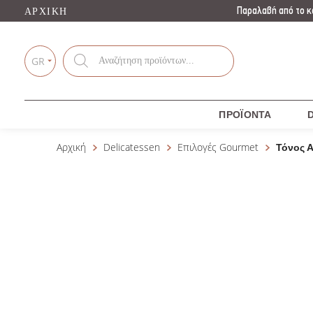
Παραλαβή από το κ
ΑΡΧΙΚΉ
Products
search
GR
ΠΡΟΪΌΝΤΑ
D
Αρχική
Delicatessen
Επιλογές Gourmet
Τόνος 