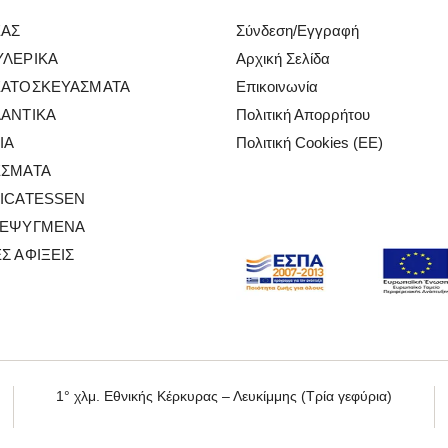
ΈΑΣ
Σύνδεση/Εγγραφή
ΛΕΡΙΚΆ
Αρχική Σελίδα
ΕΑΤΟΣΚΕΥΆΣΜΑΤΑ
Επικοινωνία
ΑΝΤΙΚΆ
Πολιτική Απορρήτου
ΙΆ
Πολιτική Cookies (ΕΕ)
ΈΣΜΑΤΑ
ICATESSEN
ΤΕΨΥΓΜΈΝΑ
Σ ΑΦΊΞΕΙΣ
1° χλμ. Εθνικής Κέρκυρας – Λευκίμμης (Τρία γεφύρια)