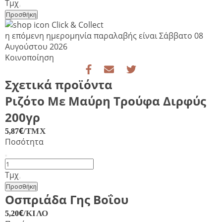
Κολοκυθόσουπα
Τμχ
Με
Προσθήκη
Μανιτάρια
Click & Collect
40γρ
η επόμενη ημερομηνία παραλαβής είναι
Σάββατο 08
Διρφυς
Αυγούστου 2026
ποσότητα
Κοινοποίηση
Σχετικά προϊόντα
Ριζότο Με Μαύρη Τρούφα Διρφύς
200γρ
€
/ΤΜΧ
5,87
Ποσότητα
Ριζότο
Με
Τμχ
Μαύρη
Προσθήκη
Τρούφα
Οσπριάδα Γης Βοΐου
Διρφύς
€
/ΚΙΛΌ
5,20
200γρ