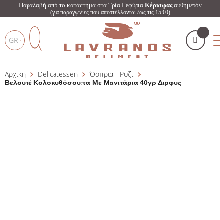
Παραλαβή από το κατάστημα στα Τρία Γεφύρια
Κέρκυρας
αυθημερόν
(για παραγγελίες που αποστέλλονται έως τις 15:00)
GR
Αρχική
Delicatessen
Όσπρια - Ρύζι
Το καλάθι μου
(
)
Products
Βελουτέ Κολοκυθόσουπα Με Μανιτάρια 40γρ Διρφυς
search
ΑΓΌΡΑΣΕ ΤΏΡΑ