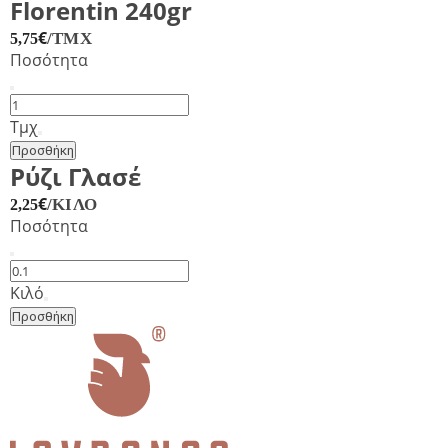
Florentin 240gr
€
/ΤΜΧ
5,75
Ποσότητα
Ρεβυθοκεφτέδες
BIO
Τμχ
-
Προσθήκη
Falafel
Ρύζι Γλασέ
Florentin
€
/ΚΙΛΌ
2,25
240gr
Ποσότητα
ποσότητα
Ρύζι
Γλασέ
Κιλό
ποσότητα
Προσθήκη