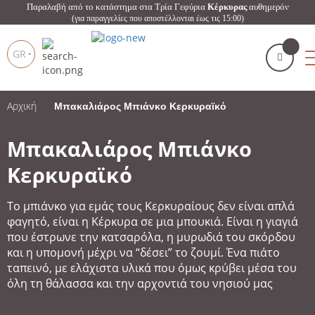
Παραλαβή από το κατάστημα στα Τρία Γεφύρια
Κέρκυρας
αυθημερόν
(για παραγγελίες που αποστέλλονται έως τις 15:00)
GR
Αρχική
Μπακαλιάρος Μπιάνκο Κερκυραϊκό
Το καλάθι μου
(
)
Products
search
Μπακαλιάρος Μπιάνκο
Κερκυραϊκό
Το μπιάνκο για εμάς τους Κερκυραίους δεν είναι απλά
φαγητό, είναι η Κέρκυρα σε μια μπουκιά. Είναι η γιαγιά
ΑΓΌΡΑΣΕ ΤΏΡΑ
που έστρωνε την κατσαρόλα, η μυρωδιά του σκόρδου
και η υπομονή μέχρι να “δέσει” το ζουμί. Ένα πιάτο
ταπεινό, με ελάχιστα υλικά που όμως κρύβει μέσα του
όλη τη θάλασσα και την αρχοντιά του νησιού μας