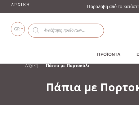
ΑΡΧΙΚΉ
Παραλαβή από το κατάστ
Products
GR
search
ΠΡΟΪΌΝΤΑ
D
Αρχική
Πάπια με Πορτοκάλι
Πάπια με Πορτο