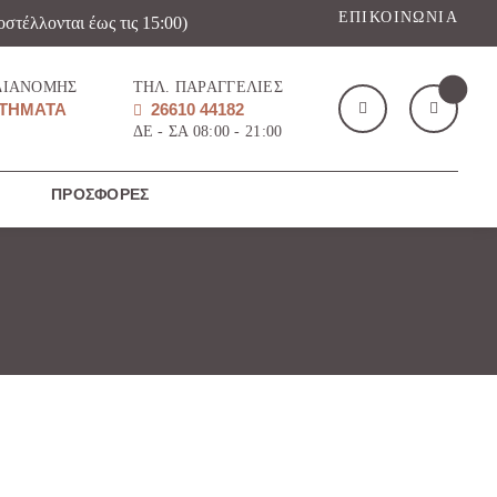
ΕΠΙΚΟΙΝΩΝΊΑ
οστέλλονται έως τις 15:00)
ΔΙΑΝΟΜΉΣ
ΤΗΛ. ΠΑΡΑΓΓΕΛΊΕΣ
ΤΉΜΑΤΑ
26610 44182
ΔΕ - ΣΑ 08:00 - 21:00
ΠΡΟΣΦΟΡΈΣ
Το καλάθι μου
(
)
ΑΓΌΡΑΣΕ ΤΏΡΑ