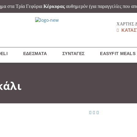
ημα στα Τρία Γεφύρια
Κέρκυρας
αυθημερόν
(για παραγγελίες που απ
ΧΆΡΤΗΣ 
ΚΑΤΑΣ
ELI
ΕΔΈΣΜΑΤΑ
ΣΥΝΤΑΓΈΣ
EASYFIT MEALS
κάλι