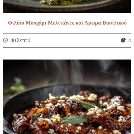
Φιλέτο Μοσχάρι Μελιτζάνες και Άρωμα Βασιλικού
40 λεπτά
4