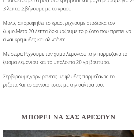
Προσθετουμε το ρυζι στο κρεμμυδι και μαγειρευουμε για 2-
3 λεπτα .Σβήνουμε με το κρασι.
Μολις αποροφηθει το κρασι ριχνουμε σταδιακα τον
ζωμο.Μετα 20 λεπτα δοκιμαζουμε το ριζοτο που πρεπει να
είναι κρεμωδες και αλ ντέντε.
Με σειρα Ριχνουμε τον χυμο λεμονιου ,την παρμεζανα το
ξυσμα λεμονιου και το υπολοιπο 20 γρ βουτυρο.
Σερβιρουμε,γαρνιροντας με φλυδες παρμεζανας το
ριζοτο.Και το αρνισιο κοτσι με την σαλτσα του.
ΜΠΟΡΕΊ ΝΑ ΣΑΣ ΑΡΈΣΟΥΝ