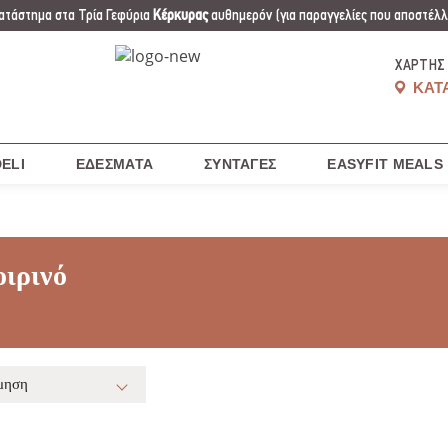
ατάστημα στα Τρία Γεφύρια
Κέρκυρας
αυθημερόν
(για παραγγελίες που αποστέλλο
ΧΆΡΤΗΣ
ΚΑΤ
ELI
ΕΔΈΣΜΑΤΑ
ΣΥΝΤΑΓΈΣ
EASYFIT MEALS
ιρινό