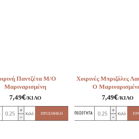
οιρινή Παντζέτα Μ/Ο
Χοιρινές Μπριζόλες Λα
Μαριναρισμένη
Ο Μαριναρισμέν
€
€
7,49
7,49
/ΚΙΛΌ
/ΚΙΛΌ
Χοιρινή
Χοιρινές
Κιλό
Κιλό
Α
ΠΡΟΣΘΉΚΗ
ΠΟΣΌΤΗΤΑ
ΠΡ
Παντζέτα
Μπριζόλες
Μ/
Λαιμού
Ο
Μ/
Μαριναρισμένη
Ο