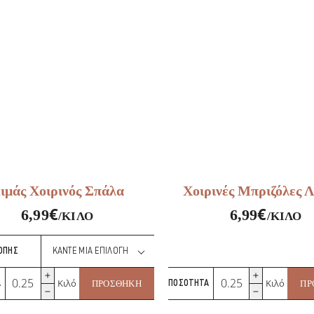
ποσότητα
Μαριναρισμένες
ποσότητα
ιμάς Χοιρινός Σπάλα
Χοιρινές Μπριζόλες 
€
€
6,99
6,99
/ΚΙΛΌ
/ΚΙΛΌ
ΟΠΉΣ
Κιμάς
Χοιρινές
Κιλό
Κιλό
Α
ΠΡΟΣΘΉΚΗ
ΠΟΣΌΤΗΤΑ
ΠΡ
Χοιρινός
Μπριζόλες
Σπάλα
Λαιμού