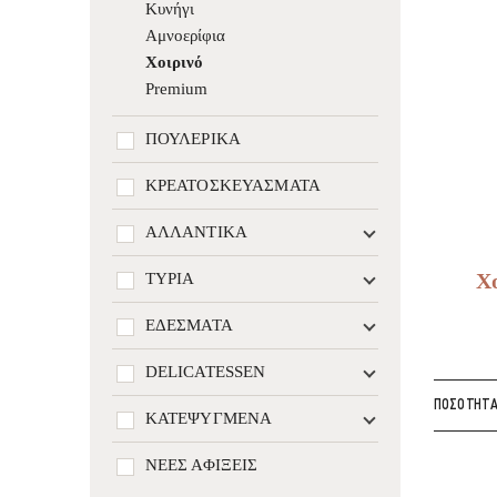
Κυνήγι
Αμνοερίφια
Χοιρινό
Premium
ΠΟΥΛΕΡΙΚΆ
ΚΡΕΑΤΟΣΚΕΥΆΣΜΑΤΑ
ΑΛΛΑΝΤΙΚΆ
Χ
ΤΥΡΙΆ
ΕΔΈΣΜΑΤΑ
DELICATESSEN
ΠΟΣΌΤΗΤ
ΚΑΤΕΨΥΓΜΈΝΑ
ΝΈΕΣ ΑΦΊΞΕΙΣ