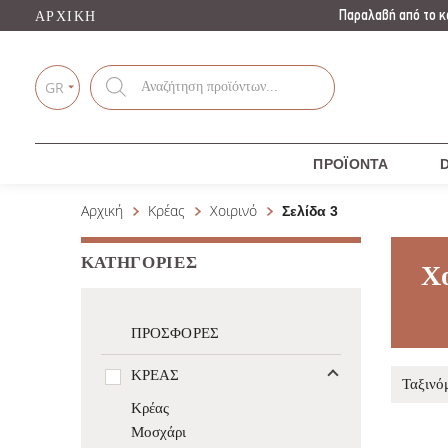
Παραλαβή από το κ
ΑΡΧΙΚΉ
Products
search
GR
ΠΡΟΪΌΝΤΑ
D
Αρχική
Κρέας
Χοιρινό
Σελίδα 3
ΚΑΤΗΓΟΡΊΕΣ
Χο
ΠΡΟΣΦΟΡΈΣ
ΚΡΈΑΣ
Κρέας
Μοσχάρι