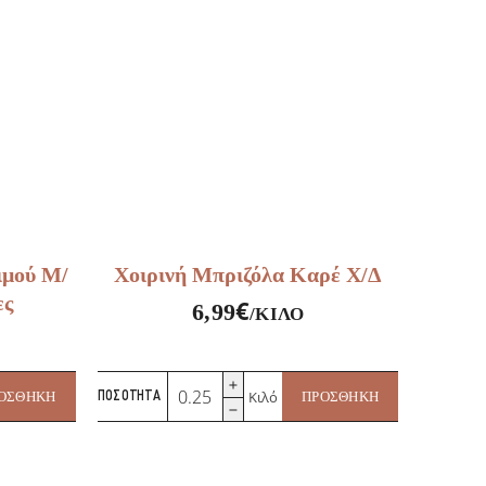
ιμού Μ/
Χοιρινή Μπριζόλα Καρέ Χ/Δ
ες
€
6,99
/ΚΙΛΌ
Χοιρινή
Κιλό
ΟΣΘΉΚΗ
ΠΟΣΌΤΗΤΑ
ΠΡΟΣΘΉΚΗ
Μπριζόλα
Καρέ
Χ/
Δ