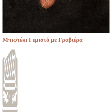
Μπιφτέκι Γεμιστό με Γραβιέρα