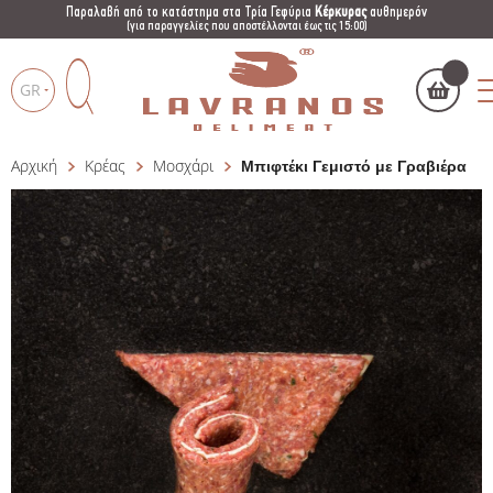
Παραλαβή από το κατάστημα στα Τρία Γεφύρια
Κέρκυρας
αυθημερόν
(για παραγγελίες που αποστέλλονται έως τις 15:00)
GR
Αρχική
Κρέας
Μοσχάρι
Μπιφτέκι Γεμιστό με Γραβιέρα
Το καλάθι μου
(
)
Products
search
ΑΓΌΡΑΣΕ ΤΏΡΑ