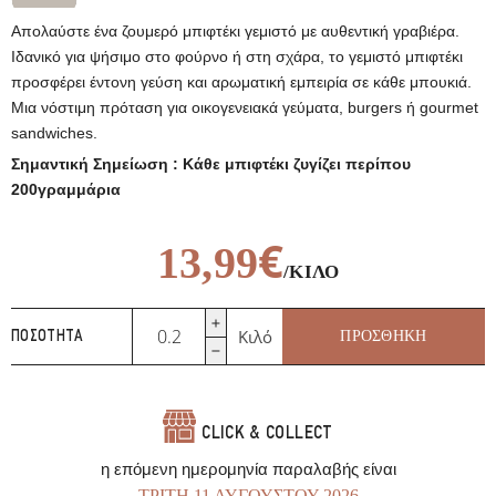
Απολαύστε ένα ζουμερό μπιφτέκι γεμιστό με αυθεντική γραβιέρα.
Ιδανικό για ψήσιμο στο φούρνο ή στη σχάρα, το γεμιστό μπιφτέκι
προσφέρει έντονη γεύση και αρωματική εμπειρία σε κάθε μπουκιά.
Μια νόστιμη πρόταση για οικογενειακά γεύματα, burgers ή gourmet
sandwiches.
Σημαντική Σημείωση : Κάθε μπιφτέκι ζυγίζει περίπου
200γραμμάρια
€
13,99
/ΚΙΛΌ
Μπιφτέκι
Κιλό
ΠΡΟΣΘΉΚΗ
ΠΟΣΌΤΗΤΑ
Γεμιστό
με
Γραβιέρα
ποσότητα
CLICK & COLLECT
η επόμενη ημερομηνία παραλαβής είναι
ΤΡΊΤΗ 11 ΑΥΓΟΎΣΤΟΥ 2026