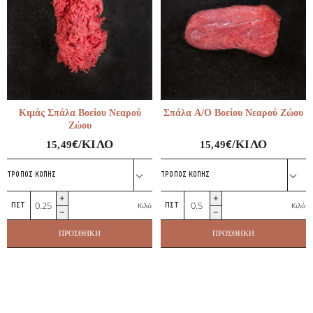
Κιμάς Σπάλα Βοείου Νεαρού
Σπάλα Α/Ο Βοείου Νεαρού Ζώου
Ζώου
€
€
/ΚΙΛΌ
/ΚΙΛΌ
15,49
15,49
ΤΡΌΠΟΣ ΚΟΠΉΣ
ΤΡΌΠΟΣ ΚΟΠΉΣ
Κιμάς
Σπάλα
Κιλό
Κιλό
Σπάλα
Α/
Βοείου
Ο
ΠΡΟΣΘΉΚΗ
ΠΡΟΣΘΉΚΗ
Νεαρού
Βοείου
Ζώου
Νεαρού
ποσότητα
Ζώου
ποσότητα