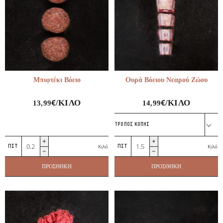
Μπιφτέκι Βόειο
Ουρά Βόειου Νεαρού Ζώου
€
€
/ΚΙΛΌ
/ΚΙΛΌ
13,99
14,99
ΤΡΌΠΟΣ ΚΟΠΉΣ
Μπιφτέκι
Ουρά
Κιλό
Κιλό
Βόειο
Βόειου
ποσότητα
Νεαρού
ΠΡΟΣΘΉΚΗ
ΠΡΟΣΘΉΚΗ
Ζώου
ποσότητα