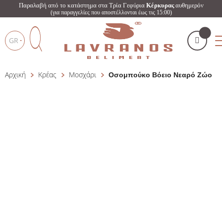
Παραλαβή από το κατάστημα στα Τρία Γεφύρια
Κέρκυρας
αυθημερόν
(για παραγγελίες που αποστέλλονται έως τις 15:00)
GR
Αρχική
Κρέας
Μοσχάρι
Οσομπούκο Βόειο Νεαρό Ζώο
Το καλάθι μου
(
)
Products
search
ΑΓΌΡΑΣΕ ΤΏΡΑ