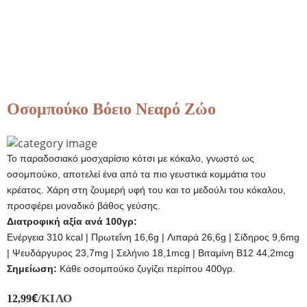
Οσομπούκο Βόειο Νεαρό Ζώο
Το παραδοσιακό μοσχαρίσιο κότσι με κόκαλο, γνωστό ως
οσομπούκο, αποτελεί ένα από τα πιο γευστικά κομμάτια του
κρέατος. Χάρη στη ζουμερή υφή του και το μεδούλι του κόκαλου,
προσφέρει μοναδικό βάθος γεύσης.
Διατροφική αξία ανά 100γρ:
Ενέργεια 310 kcal | Πρωτεΐνη 16,6g | Λιπαρά 26,6g | Σίδηρος 9,6mg
| Ψευδάργυρος 23,7mg | Σελήνιο 18,1mcg | Βιταμίνη B12 44,2mcg
Σημείωση:
Κάθε οσομπούκο ζυγίζει περίπου 400γρ.
€
/ΚΙΛΌ
12,99