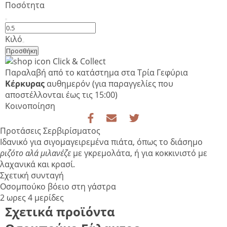
Ποσότητα
Οσομπούκο
Βόειο
Κιλό
Νεαρό
Προσθήκη
Ζώο
Click & Collect
ποσότητα
Παραλαβή από το κατάστημα στα Τρία Γεφύρια
Κέρκυρας
αυθημερόν
(για παραγγελίες που
αποστέλλονται έως τις 15:00)
Κοινοποίηση
Προτάσεις Σερβιρίσματος
Ιδανικό για σιγομαγειρεμένα πιάτα, όπως το διάσημο
ριζότο αλά μιλανέζε
με γκρεμολάτα, ή για κοκκινιστό με
λαχανικά και κρασί.
Σχετική συνταγή
Οσομπούκο βόειο στη γάστρα
2 ωρες
4 μερίδες
Σχετικά προϊόντα