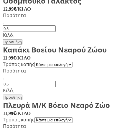
Οσομπούκο Γάλακτος
€
/ΚΙΛΌ
12,99
Ποσότητα
Οσομπούκο
Γάλακτος
Κιλό
ποσότητα
Προσθήκη
Καπάκι Βοείου Νεαρού Ζώου
€
/ΚΙΛΌ
11,99
Τρόπος κοπής
Ποσότητα
Καπάκι
Βοείου
Κιλό
Νεαρού
Προσθήκη
Ζώου
Πλευρά Μ/Κ Βόειο Νεαρό Ζώο
ποσότητα
€
/ΚΙΛΌ
11,99
Τρόπος κοπής
Ποσότητα