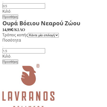
Πλευρά
Μ/
Κιλό
Κ
Προσθήκη
Βόειο
Ουρά Βόειου Νεαρού Ζώου
Νεαρό
€
/ΚΙΛΌ
14,99
Ζώο
Τρόπος κοπής
ποσότητα
Ποσότητα
Ουρά
Βόειου
Κιλό
Νεαρού
Προσθήκη
Ζώου
ποσότητα