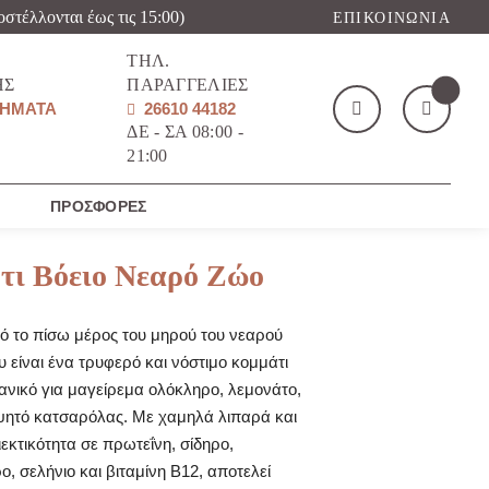
οστέλλονται έως τις 15:00)
ΕΠΙΚΟΙΝΩΝΊΑ
ΤΗΛ.
ΉΣ
ΠΑΡΑΓΓΕΛΊΕΣ
ΉΜΑΤΑ
26610 44182
ΔΕ - ΣΑ 08:00 -
21:00
Το καλάθι μου
(
)
ΠΡΟΣΦΟΡΈΣ
τι Βόειο Νεαρό Ζώο
ό το πίσω μέρος του μηρού του νεαρού
υ είναι ένα τρυφερό και νόστιμο κομμάτι
ΑΓΌΡΑΣΕ ΤΏΡΑ
δανικό για μαγείρεμα ολόκληρο, λεμονάτο,
ψητό κατσαρόλας. Με χαμηλά λιπαρά και
εκτικότητα σε πρωτεΐνη, σίδηρο,
, σελήνιο και βιταμίνη B12, αποτελεί