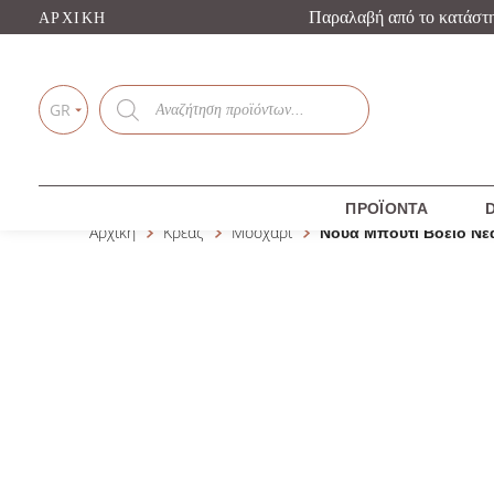
Παραλαβή από το κατάστ
ΑΡΧΙΚΉ
Products
search
GR
ΠΡΟΪΌΝΤΑ
D
Αρχική
Κρέας
Μοσχάρι
Νουά Μπούτι Βόειο Ν