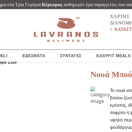
ημα στα Τρία Γεφύρια
Κέρκυρας
αυθημερόν
(για παραγγελίες που απ
ΧΆΡΤΗΣ
ΔΙΑΝΟΜ
ΚΑΤΑΣΤ
ELI
ΕΔΈΣΜΑΤΑ
ΣΥΝΤΑΓΈΣ
EASYFIT MEALS
εαρό Ζώο
Νουά Μπού
Το νουά απ
βοείου ζώο
κρέατος, ι
σοφρίτο ή 
υψηλή περι
ψευδάργυρο