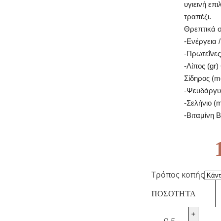
υγιεινή επι
τραπέζι.
Θρεπτικά σ
-Ενέργεια 
-Πρωτεΐνες 
-Λίπος (gr) 
Σίδηρος (m
-Ψευδάργυ
-Σελήνιο (
-Βιταμίνη 
€
16,99
/
Τρόπος κοπής
ΠΟΣΌΤΗΤΑ
Νουά