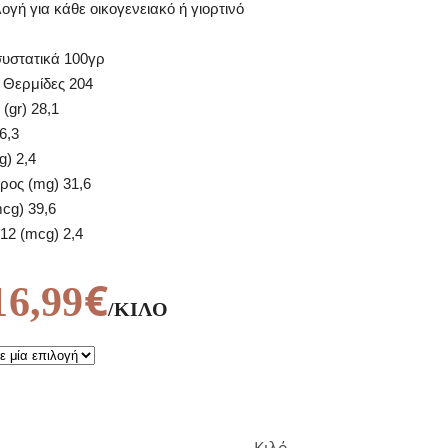
λογή για κάθε οικογενειακό ή γιορτινό
υστατικά 100γρ
/ Θερμίδες 204
(gr) 28,1
6,3
g) 2,4
ρος (mg) 31,6
mcg) 39,6
B12 (mcg) 2,4
€
16,99
/ΚΙΛΌ
ΚΙΛΌ
Κιλό