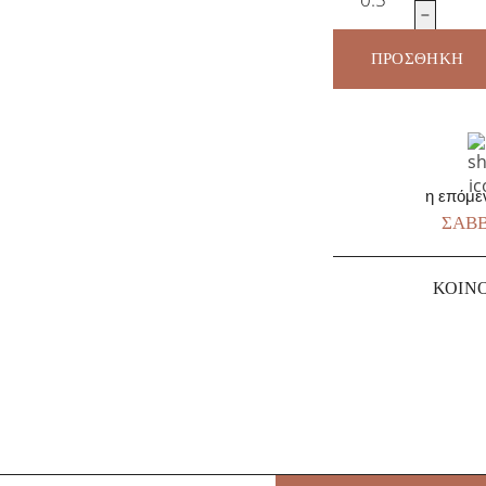
Μπούτι
Βόειο
Νεαρό
ΠΡΟΣΘΉΚΗ
Ζώο
ποσότητα
η επόμε
ΣΆΒΒ
ΚΟΙΝ