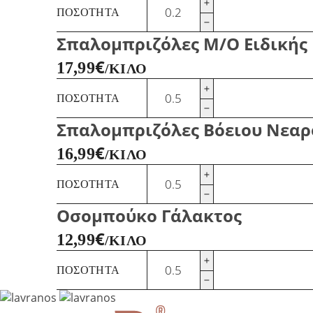
Μπιφτέκι
ΠΟΣΌΤΗΤΑ
Βόειο
ποσότητα
Σπαλομπριζόλες Μ/Ο Ειδικής
€
17,99
/ΚΙΛΌ
Σπαλομπριζόλες
ΠΟΣΌΤΗΤΑ
Μ/
Ο
Σπαλομπριζόλες Βόειου Νεαρ
Ειδικής
Εκτροφής
€
16,99
/ΚΙΛΌ
ποσότητα
Σπαλομπριζόλες
ΠΟΣΌΤΗΤΑ
Βόειου
Νεαρού
Οσομπούκο Γάλακτος
Ζώου
ποσότητα
€
12,99
/ΚΙΛΌ
Οσομπούκο
ΠΟΣΌΤΗΤΑ
Γάλακτος
ποσότητα