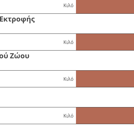
Κιλό
 Εκτροφής
Κιλό
ού Ζώου
Κιλό
Κιλό