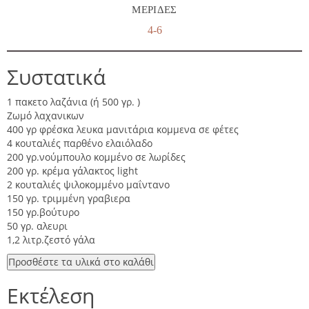
ΜΕΡΊΔΕΣ
4-6
Συστατικά
1 πακετο λαζάνια (ή 500 γρ. )
Ζωμό λαχανικων
400 γρ φρέσκα λευκα μανιτάρια κομμενα σε φέτες
4 κουταλιές παρθένο ελαιόλαδο
200 γρ.νούμπουλο κομμένο σε λωρίδες
200 γρ. κρέμα γάλακτος light
2 κουταλιές ψιλοκομμένο μαΐντανο
150 γρ. τριμμένη γραβιερα
150 γρ.βούτυρο
50 γρ. αλευρι
1,2 λιτρ.ζεστό γάλα
Προσθέστε τα υλικά στο καλάθι
Εκτέλεση