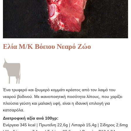
Ελία Μ/Κ Βόειου Νεαρό Ζώο
Ένα τρυφερό και ζουμερό κομμάτι κρέατος από τον λαιμό του
νεαρού βοδινού. Με ικανοποιητική ποσότητα λίπους, που χαρίζει
πλούσια γεύση και μαλακή υφή, είναι η ιδανική επιλογή για
κατσαρόλα.
Διατροφική αξία ανά 100γρ:
Ενέργεια 345 kcal | Πρωτεΐνη 22,6g | Λιπαρά 15,4g | Σίδηρος 2,6mg