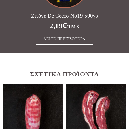
Ζιτόνε De Cecco Νο19 500γρ
€
2,19
/ΤΜΧ
ΔΕΊΤΕ ΠΕΡΙΣΣΌΤΕΡΑ
ΣΧΕΤΙΚΆ ΠΡΟΪΌΝΤΑ