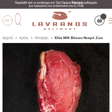
Παραλαβή από το κατάστημα στα Τρία Γεφύρια
Κέρκυρας
αυθημερόν
(για παραγγελίες που αποστέλλονται έως τις 15:00)
GR
Αρχική
Κρέας
Μοσχάρι
Ελία Μ/Κ Βόειου Νεαρό Ζώο
Το καλάθι μου
(
)
Products
search
ΑΓΌΡΑΣΕ ΤΏΡΑ