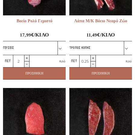
Βοείο Ρολό Γεμιστό
Λάπα Μ/Κ Βόειο Νεαρό Ζώο
€
€
/ΚΙΛΌ
/ΚΙΛΌ
17,99
11,49
ΓΕΎΣΕΙΣ
ΤΡΌΠΟΣ ΚΟΠΉΣ
Βοείο
Λάπα
Κιλό
Κιλό
Ρολό
Μ/
Γεμιστό
Κ
ΠΡΟΣΘΉΚΗ
ΠΡΟΣΘΉΚΗ
ποσότητα
Βόειο
Νεαρό
Ζώο
ποσότητα