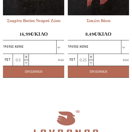
Σοφρίτο Βοείου Νεαρού Ζώου
Συκώτι Βόειο
€
€
/ΚΙΛΌ
/ΚΙΛΌ
16,99
8,49
ΤΡΌΠΟΣ ΚΟΠΉΣ
ΤΡΌΠΟΣ ΚΟΠΉΣ
Σοφρίτο
Συκώτι
Κιλό
Κιλό
Βοείου
Βόειο
Νεαρού
ποσότητα
ΠΡΟΣΘΉΚΗ
ΠΡΟΣΘΉΚΗ
Ζώου
ποσότητα