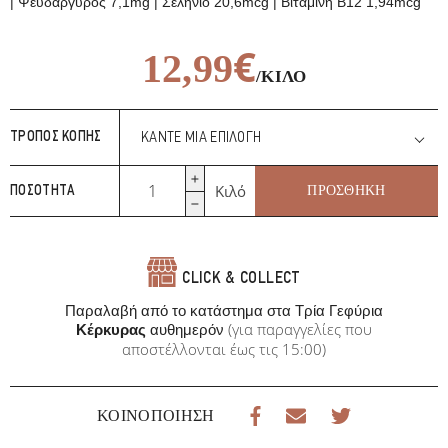
| Ψευδάργυρος 7,1mg | Σελήνιο 20,6mcg | Βιταμίνη B12 1,94mcg
€
12,99
/ΚΙΛΌ
€
12,99
/ΚΙΛΌ
ΤΡΌΠΟΣ ΚΟΠΉΣ
Ελία
Κιλό
ΠΡΟΣΘΉΚΗ
ΠΟΣΌΤΗΤΑ
Μ/
Κ
Βόειου
Νεαρό
CLICK & COLLECT
Ζώο
ποσότητα
Παραλαβή από το κατάστημα στα Τρία Γεφύρια
(για παραγγελίες που
Κέρκυρας
αυθημερόν
αποστέλλονται έως τις 15:00)
ΚΟΙΝΟΠΟΊΗΣΗ