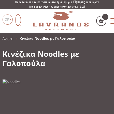
Παραλαβή από το κατάστημα στα Τρία Γεφύρια
Κέρκυρας
αυθημερόν
(για παραγγελίες που αποστέλλονται έως τις 15:00)
GR
Αρχική
Κινέζικα Noodles με Γαλοπούλα
Το καλάθι μου
(
)
Products
search
Κινέζικα Noodles με
Γαλοπούλα
ΑΓΌΡΑΣΕ ΤΏΡΑ